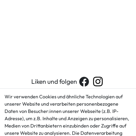
Liken und folgen
Wir verwenden Cookies und ähnliche Technologien auf
unserer Website und verarbeiten personenbezogene
Kundenservice
Rechtliches
Daten von Besucher:innen unserer Webseite (z.B. IP-
AGB
+49 421 596586
Adresse), um z.B. Inhalte und Anzeigen zu personalisieren,
Impressum
Medien von Drittanbietern einzubinden oder Zugriffe auf
Mo. - Fr. 9 - 16 Uhr
Datenschutzerklärung
unsere Website zu analysieren. Die Datenverarbeitung
info@gameworld.de