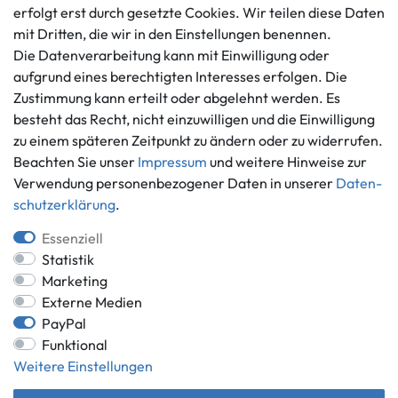
erfolgt erst durch gesetzte Cookies. Wir teilen diese Daten
Barrierefreiheitserklärung
Kontaktformular
mit Dritten, die wir in den Einstellungen benennen.
Widerrufs­recht
Die Datenverarbeitung kann mit Einwilligung oder
Vertrag widerrufen
aufgrund eines berechtigten Interesses erfolgen. Die
Informationen
Zahlungsmöglichkeiten
Zustimmung kann erteilt oder abgelehnt werden. Es
Ankauf
besteht das Recht, nicht einzuwilligen und die Einwilligung
zu einem späteren Zeitpunkt zu ändern oder zu widerrufen.
Über uns
Beachten Sie unser
Impressum
und weitere Hinweise zur
Häufig gestellte Fragen
Verwendung personenbezogener Daten in unserer
Daten­
Zahlung und Versand
Mitglied im Händlerbund
schutz­erklärung
.
Batterieentsorgung
Essenziell
Statistik
Marketing
Externe Medien
Versand innerhalb Deutschlands.
PayPal
*Alle Preise inkl. gesetzlicher MwSt.,
zzgl. Versandkosten
.
Funktional
** gilt für Lieferungen innerhalb Deutschlands, Lieferzeiten für andere
Weitere Einstellungen
Länder entnehmen Sie bitte der Schaltfläche mit den
Versandinformationen.