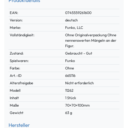
Produktdetails
Technisches
Wert
EAN:
0745559261600
Merkmal
Version:
deutsch
Marke:
Funko, LLC
Vollständigkeit:
Ohne Originalverpackung Ohne
nennenswerten Mängeln an der
Figur.
Zustand:
Gebraucht - Gut
Spielwaren:
Funko
Farbe:
Ohne
Technisches
Wert
Art.-ID
665116
Merkmal
Altersfreigabe
Nicht erforderlich
Modell
11262
Inhalt
1 Stück
Maße
70×70×100mm
Gewicht
63 g
Hersteller