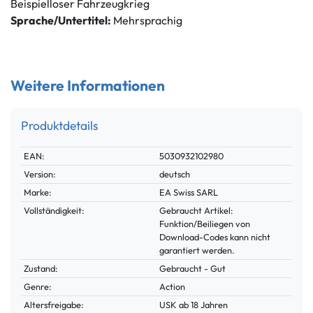
Beispielloser Fahrzeugkrieg
Sprache/Untertitel:
Mehrsprachig
Weitere Informationen
Produktdetails
Technisches
Wert
EAN:
5030932102980
Merkmal
Version:
deutsch
Marke:
EA Swiss SARL
Vollständigkeit:
Gebraucht Artikel:
Funktion/Beiliegen von
Download-Codes kann nicht
garantiert werden.
Zustand:
Gebraucht - Gut
Genre:
Action
Altersfreigabe:
USK ab 18 Jahren