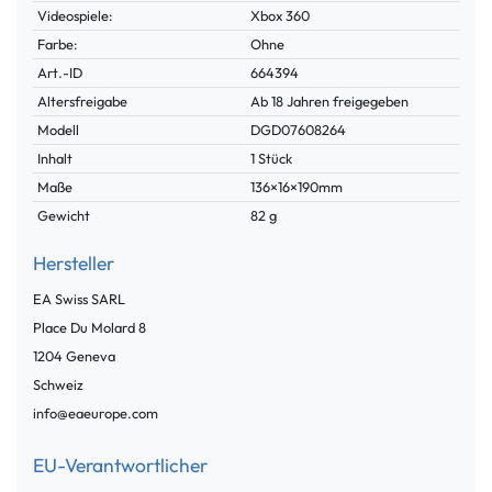
Videospiele:
Xbox 360
Farbe:
Ohne
Technisches
Wert
Art.-ID
664394
Merkmal
Altersfreigabe
Ab 18 Jahren freigegeben
Modell
DGD07608264
Inhalt
1 Stück
Maße
136×16×190mm
Gewicht
82 g
Hersteller
EA Swiss SARL
Place Du Molard
8
1204
Geneva
Schweiz
info@eaeurope.com
EU-Verantwortlicher