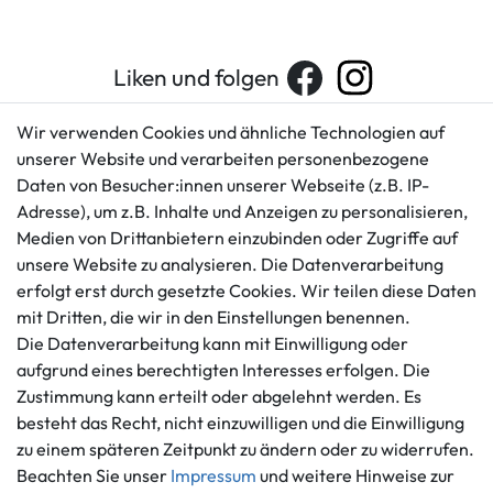
Liken und folgen
Wir verwenden Cookies und ähnliche Technologien auf
unserer Website und verarbeiten personenbezogene
Kundenservice
Rechtliches
Daten von Besucher:innen unserer Webseite (z.B. IP-
AGB
+49 421 596586
Adresse), um z.B. Inhalte und Anzeigen zu personalisieren,
Impressum
Medien von Drittanbietern einzubinden oder Zugriffe auf
Mo. - Fr. 9 - 16 Uhr
Datenschutzerklärung
unsere Website zu analysieren. Die Datenverarbeitung
info@gameworld.de
erfolgt erst durch gesetzte Cookies. Wir teilen diese Daten
Barrierefreiheitserklärung
Kontaktformular
mit Dritten, die wir in den Einstellungen benennen.
Widerrufs­recht
Die Datenverarbeitung kann mit Einwilligung oder
Vertrag widerrufen
aufgrund eines berechtigten Interesses erfolgen. Die
Informationen
Zahlungsmöglichkeiten
Zustimmung kann erteilt oder abgelehnt werden. Es
Ankauf
besteht das Recht, nicht einzuwilligen und die Einwilligung
zu einem späteren Zeitpunkt zu ändern oder zu widerrufen.
Über uns
Beachten Sie unser
Impressum
und weitere Hinweise zur
Häufig gestellte Fragen