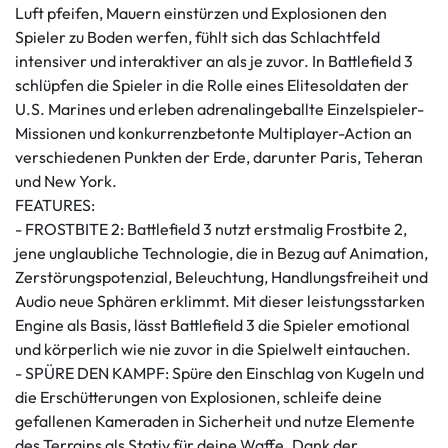
Luft pfeifen, Mauern einstürzen und Explosionen den
Spieler zu Boden werfen, fühlt sich das Schlachtfeld
intensiver und interaktiver an als je zuvor. In Battlefield 3
schlüpfen die Spieler in die Rolle eines Elitesoldaten der
U.S. Marines und erleben adrenalingeballte Einzelspieler-
Missionen und konkurrenzbetonte Multiplayer-Action an
verschiedenen Punkten der Erde, darunter Paris, Teheran
und New York.
FEATURES:
- FROSTBITE 2: Battlefield 3 nutzt erstmalig Frostbite 2,
jene unglaubliche Technologie, die in Bezug auf Animation,
Zerstörungspotenzial, Beleuchtung, Handlungsfreiheit und
Audio neue Sphären erklimmt. Mit dieser leistungsstarken
Engine als Basis, lässt Battlefield 3 die Spieler emotional
und körperlich wie nie zuvor in die Spielwelt eintauchen.
- SPÜRE DEN KAMPF: Spüre den Einschlag von Kugeln und
die Erschütterungen von Explosionen, schleife deine
gefallenen Kameraden in Sicherheit und nutze Elemente
des Terrains als Stativ für deine Waffe. Dank der