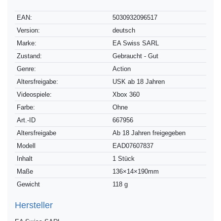
Technisches
Wert
EAN:
5030932096517
Merkmal
Version:
deutsch
Marke:
EA Swiss SARL
Zustand:
Gebraucht - Gut
Genre:
Action
Altersfreigabe:
USK ab 18 Jahren
Videospiele:
Xbox 360
Farbe:
Ohne
Technisches
Wert
Art.-ID
667956
Merkmal
Altersfreigabe
Ab 18 Jahren freigegeben
Modell
EAD07607837
Inhalt
1 Stück
Maße
136×14×190mm
Gewicht
118 g
Hersteller