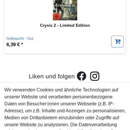
Crysis 2 - Limited Edition
Gebraucht - Gut
6,39 € *
Liken und folgen
Wir verwenden Cookies und ähnliche Technologien auf
unserer Website und verarbeiten personenbezogene
Kundenservice
Rechtliches
Daten von Besucher:innen unserer Webseite (z.B. IP-
AGB
+49 421 596586
Adresse), um z.B. Inhalte und Anzeigen zu personalisieren,
Impressum
Medien von Drittanbietern einzubinden oder Zugriffe auf
Mo. - Fr. 9 - 16 Uhr
Datenschutzerklärung
unsere Website zu analysieren. Die Datenverarbeitung
info@gameworld.de