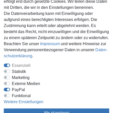
erfolgt erst durch gesetzte Cookies. Wir teilen diese Daten
Barrierefreiheitserklärung
Kontaktformular
mit Dritten, die wir in den Einstellungen benennen.
Widerrufs­recht
Die Datenverarbeitung kann mit Einwilligung oder
Vertrag widerrufen
aufgrund eines berechtigten Interesses erfolgen. Die
Informationen
Zahlungsmöglichkeiten
Zustimmung kann erteilt oder abgelehnt werden. Es
besteht das Recht, nicht einzuwilligen und die Einwilligung
Ankauf
zu einem späteren Zeitpunkt zu ändern oder zu widerrufen.
Über uns
Beachten Sie unser
Impressum
und weitere Hinweise zur
Häufig gestellte Fragen
Verwendung personenbezogener Daten in unserer
Daten­
Zahlung und Versand
Mitglied im Händlerbund
schutz­erklärung
.
Batterieentsorgung
Essenziell
Statistik
Marketing
Externe Medien
Versand innerhalb Deutschlands.
PayPal
*Alle Preise inkl. gesetzlicher MwSt.,
zzgl. Versandkosten
.
Funktional
** gilt für Lieferungen innerhalb Deutschlands, Lieferzeiten für andere
Weitere Einstellungen
Länder entnehmen Sie bitte der Schaltfläche mit den
Versandinformationen.
Alle akzeptieren