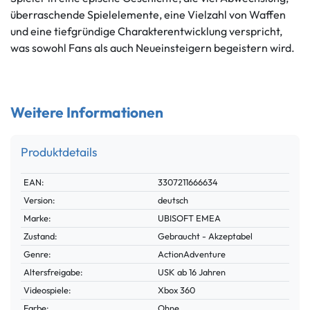
überraschende Spielelemente, eine Vielzahl von Waffen
und eine tiefgründige Charakterentwicklung verspricht,
was sowohl Fans als auch Neueinsteigern begeistern wird.
Weitere Informationen
Produktdetails
Technisches
Wert
EAN:
3307211666634
Merkmal
Version:
deutsch
Marke:
UBISOFT EMEA
Zustand:
Gebraucht - Akzeptabel
Genre:
ActionAdventure
Altersfreigabe:
USK ab 16 Jahren
Videospiele:
Xbox 360
Farbe:
Ohne