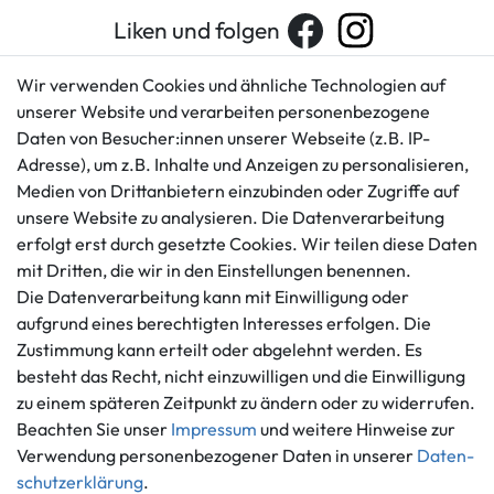
Liken und folgen
Wir verwenden Cookies und ähnliche Technologien auf
unserer Website und verarbeiten personenbezogene
Kundenservice
Rechtliches
Daten von Besucher:innen unserer Webseite (z.B. IP-
AGB
+49 421 596586
Adresse), um z.B. Inhalte und Anzeigen zu personalisieren,
Impressum
Medien von Drittanbietern einzubinden oder Zugriffe auf
Mo. - Fr. 9 - 16 Uhr
Datenschutzerklärung
unsere Website zu analysieren. Die Datenverarbeitung
info@gameworld.de
erfolgt erst durch gesetzte Cookies. Wir teilen diese Daten
Barrierefreiheitserklärung
Kontaktformular
mit Dritten, die wir in den Einstellungen benennen.
Widerrufs­recht
Die Datenverarbeitung kann mit Einwilligung oder
Vertrag widerrufen
aufgrund eines berechtigten Interesses erfolgen. Die
Informationen
Zahlungsmöglichkeiten
Zustimmung kann erteilt oder abgelehnt werden. Es
Ankauf
besteht das Recht, nicht einzuwilligen und die Einwilligung
zu einem späteren Zeitpunkt zu ändern oder zu widerrufen.
Über uns
Beachten Sie unser
Impressum
und weitere Hinweise zur
Häufig gestellte Fragen
Verwendung personenbezogener Daten in unserer
Daten­
Zahlung und Versand
Mitglied im Händlerbund
schutz­erklärung
.
Batterieentsorgung