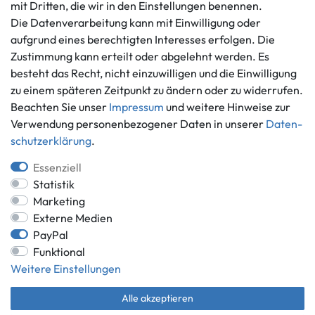
mit Dritten, die wir in den Einstellungen benennen.
Widerrufs­recht
Die Datenverarbeitung kann mit Einwilligung oder
Vertrag widerrufen
aufgrund eines berechtigten Interesses erfolgen. Die
Informationen
Zahlungsmöglichkeiten
Zustimmung kann erteilt oder abgelehnt werden. Es
Ankauf
besteht das Recht, nicht einzuwilligen und die Einwilligung
zu einem späteren Zeitpunkt zu ändern oder zu widerrufen.
Über uns
Beachten Sie unser
Impressum
und weitere Hinweise zur
Häufig gestellte Fragen
Verwendung personenbezogener Daten in unserer
Daten­
Zahlung und Versand
Mitglied im Händlerbund
schutz­erklärung
.
Batterieentsorgung
Essenziell
Statistik
Marketing
Externe Medien
Versand innerhalb Deutschlands.
PayPal
*Alle Preise inkl. gesetzlicher MwSt.,
zzgl. Versandkosten
.
Funktional
** gilt für Lieferungen innerhalb Deutschlands, Lieferzeiten für andere
Weitere Einstellungen
Länder entnehmen Sie bitte der Schaltfläche mit den
Versandinformationen.
Alle akzeptieren
© Game World 2026 | Alle Rechte vorbehalten.