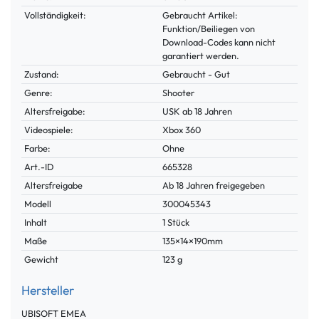
Vollständigkeit:
Gebraucht Artikel:
Funktion/Beiliegen von
Download-Codes kann nicht
garantiert werden.
Zustand:
Gebraucht - Gut
Genre:
Shooter
Altersfreigabe:
USK ab 18 Jahren
Videospiele:
Xbox 360
Farbe:
Ohne
Technisches
Wert
Art.-ID
665328
Merkmal
Altersfreigabe
Ab 18 Jahren freigegeben
Modell
300045343
Inhalt
1 Stück
Maße
135×14×190mm
Gewicht
123 g
Hersteller
UBISOFT EMEA