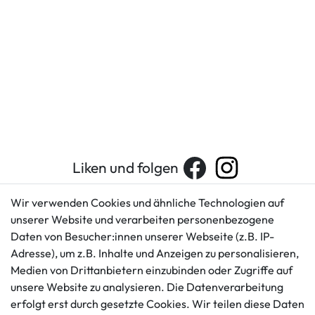
Liken und folgen
Wir verwenden Cookies und ähnliche Technologien auf
unserer Website und verarbeiten personenbezogene
Kundenservice
Rechtliches
Daten von Besucher:innen unserer Webseite (z.B. IP-
AGB
+49 421 596586
Adresse), um z.B. Inhalte und Anzeigen zu personalisieren,
Impressum
Medien von Drittanbietern einzubinden oder Zugriffe auf
Mo. - Fr. 9 - 16 Uhr
Datenschutzerklärung
unsere Website zu analysieren. Die Datenverarbeitung
info@gameworld.de
erfolgt erst durch gesetzte Cookies. Wir teilen diese Daten
Barrierefreiheitserklärung
Kontaktformular