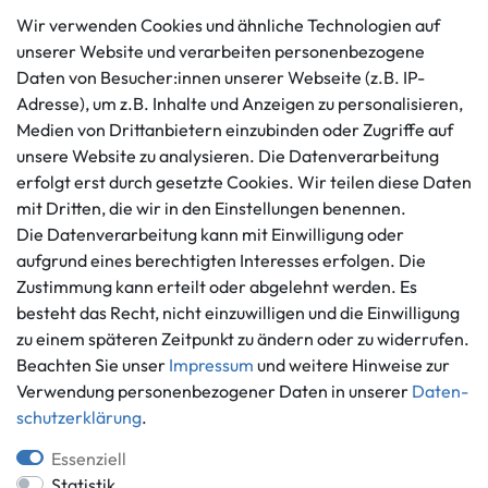
Wir verwenden Cookies und ähnliche Technologien auf
unserer Website und verarbeiten personenbezogene
Daten von Besucher:innen unserer Webseite (z.B. IP-
Kundenservice
Rechtliches
Adresse), um z.B. Inhalte und Anzeigen zu personalisieren,
AGB
+49 421 596586
Medien von Drittanbietern einzubinden oder Zugriffe auf
Impressum
Mo. - Fr. 9 - 16 Uhr
unsere Website zu analysieren. Die Datenverarbeitung
Datenschutzerklärung
erfolgt erst durch gesetzte Cookies. Wir teilen diese Daten
info@gameworld.de
Barrierefreiheitserklärung
mit Dritten, die wir in den Einstellungen benennen.
Kontaktformular
Widerrufs­recht
Die Datenverarbeitung kann mit Einwilligung oder
Vertrag widerrufen
aufgrund eines berechtigten Interesses erfolgen. Die
Zustimmung kann erteilt oder abgelehnt werden. Es
Informationen
Zahlungsmöglichkeiten
besteht das Recht, nicht einzuwilligen und die Einwilligung
Ankauf
zu einem späteren Zeitpunkt zu ändern oder zu widerrufen.
Über uns
Beachten Sie unser
Impressum
und weitere Hinweise zur
Häufig gestellte Fragen
Verwendung personenbezogener Daten in unserer
Daten­
Zahlung und Versand
schutz­erklärung
.
Mitglied im Händlerbund
Batterieentsorgung
Essenziell
Statistik