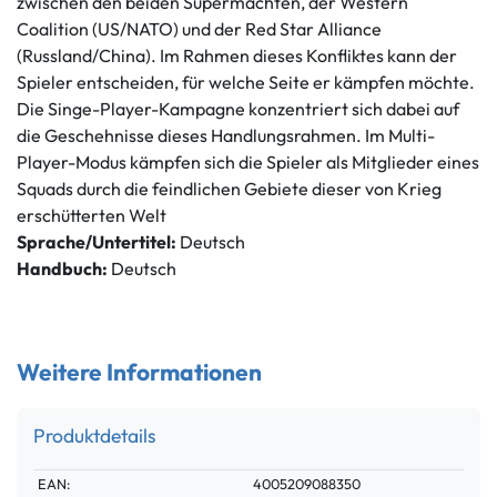
zwischen den beiden Supermächten, der Western
Coalition (US/NATO) und der Red Star Alliance
(Russland/China). Im Rahmen dieses Konfliktes kann der
Spieler entscheiden, für welche Seite er kämpfen möchte.
Die Singe-Player-Kampagne konzentriert sich dabei auf
die Geschehnisse dieses Handlungsrahmen. Im Multi-
Player-Modus kämpfen sich die Spieler als Mitglieder eines
Squads durch die feindlichen Gebiete dieser von Krieg
erschütterten Welt
Sprache/Untertitel:
Deutsch
Handbuch:
Deutsch
Weitere Informationen
Produktdetails
Technisches
Wert
EAN:
4005209088350