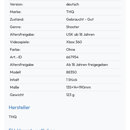
Merkmal
Version:
deutsch
Marke:
THQ
Zustand:
Gebraucht - Gut
Genre:
Shooter
Altersfreigabe:
USK ab 18 Jahren
Videospiele:
Xbox 360
Farbe:
Ohne
Technisches
Wert
Art.-ID
667954
Merkmal
Altersfreigabe
Ab 18 Jahren freigegeben
Modell
88350
Inhalt
1 Stück
Maße
135×14×190mm
Gewicht
123 g
Hersteller
THQ