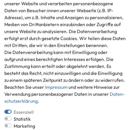
unserer Website und verarbeiten personenbezogene
Kundenservice
Rechtliches
Daten von Besucher:innen unserer Webseite (z.B. IP-
AGB
+49 421 596586
Adresse), um z.B. Inhalte und Anzeigen zu personalisieren,
Impressum
Medien von Drittanbietern einzubinden oder Zugriffe auf
Mo. - Fr. 9 - 16 Uhr
Datenschutzerklärung
unsere Website zu analysieren. Die Datenverarbeitung
info@gameworld.de
erfolgt erst durch gesetzte Cookies. Wir teilen diese Daten
Barrierefreiheitserklärung
Kontaktformular
mit Dritten, die wir in den Einstellungen benennen.
Widerrufs­recht
Die Datenverarbeitung kann mit Einwilligung oder
Vertrag widerrufen
aufgrund eines berechtigten Interesses erfolgen. Die
Informationen
Zahlungsmöglichkeiten
Zustimmung kann erteilt oder abgelehnt werden. Es
besteht das Recht, nicht einzuwilligen und die Einwilligung
Ankauf
zu einem späteren Zeitpunkt zu ändern oder zu widerrufen.
Über uns
Beachten Sie unser
Impressum
und weitere Hinweise zur
Häufig gestellte Fragen
Verwendung personenbezogener Daten in unserer
Daten­
Zahlung und Versand
Mitglied im Händlerbund
schutz­erklärung
.
Batterieentsorgung
Essenziell
Statistik
Marketing