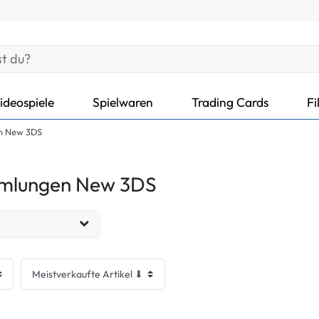
ideospiele
Spielwaren
Trading Cards
Fi
n New 3DS
mlungen New 3DS
EUR
Übernehmen