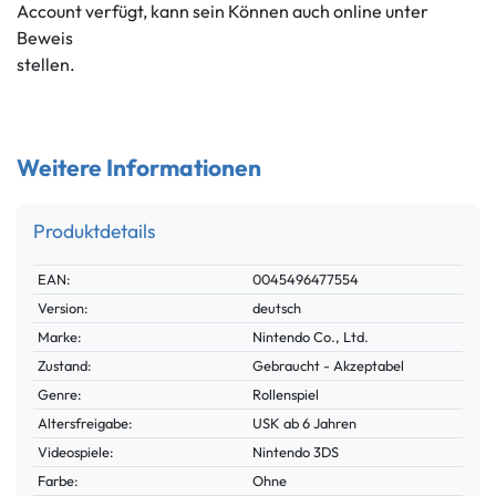
Account verfügt, kann sein Können auch online unter
Beweis
stellen.
Weitere Informationen
Produktdetails
Technisches
Wert
EAN:
0045496477554
Merkmal
Version:
deutsch
Marke:
Nintendo Co., Ltd.
Zustand:
Gebraucht - Akzeptabel
Genre:
Rollenspiel
Altersfreigabe:
USK ab 6 Jahren
Videospiele:
Nintendo 3DS
Farbe:
Ohne