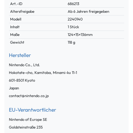
Technisches
Wert
Art.-ID
686213
Merkmal
Altersfreigabe
Ab 6 Jahren freigegeben
Modell
2240140
Inhalt
1 Stück
Maße
124×15×136mm
Gewicht
118 g
Hersteller
Nintendo Co., Ltd.
Hokotate-cho, Kamitoba, Minami-ku
11-1
601-8501
Kyoto
Japan
contact@nintendo.co.jp
EU-Verantwortlicher
Nintendo of Europe SE
Goldsteinstraße
235