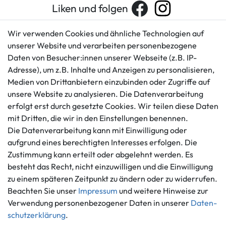
Liken und folgen
Wir verwenden Cookies und ähnliche Technologien auf
unserer Website und verarbeiten personenbezogene
Kundenservice
Rechtliches
Daten von Besucher:innen unserer Webseite (z.B. IP-
AGB
+49 421 596586
Adresse), um z.B. Inhalte und Anzeigen zu personalisieren,
Impressum
Medien von Drittanbietern einzubinden oder Zugriffe auf
Mo. - Fr. 9 - 16 Uhr
Datenschutzerklärung
unsere Website zu analysieren. Die Datenverarbeitung
info@gameworld.de
erfolgt erst durch gesetzte Cookies. Wir teilen diese Daten
Barrierefreiheitserklärung
Kontaktformular
mit Dritten, die wir in den Einstellungen benennen.
Widerrufs­recht
Die Datenverarbeitung kann mit Einwilligung oder
Vertrag widerrufen
aufgrund eines berechtigten Interesses erfolgen. Die
Informationen
Zahlungsmöglichkeiten
Zustimmung kann erteilt oder abgelehnt werden. Es
Ankauf
besteht das Recht, nicht einzuwilligen und die Einwilligung
zu einem späteren Zeitpunkt zu ändern oder zu widerrufen.
Über uns
Beachten Sie unser
Impressum
und weitere Hinweise zur
Häufig gestellte Fragen
Verwendung personenbezogener Daten in unserer
Daten­
Zahlung und Versand
Mitglied im Händlerbund
schutz­erklärung
.
Batterieentsorgung