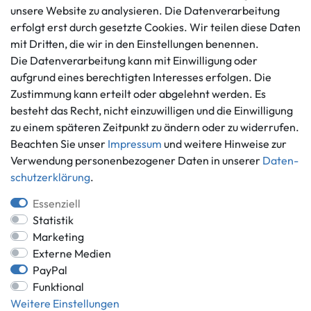
Datenschutzerklärung
unsere Website zu analysieren. Die Datenverarbeitung
info@gameworld.de
erfolgt erst durch gesetzte Cookies. Wir teilen diese Daten
Barrierefreiheitserklärung
Kontaktformular
mit Dritten, die wir in den Einstellungen benennen.
Widerrufs­recht
Die Datenverarbeitung kann mit Einwilligung oder
Vertrag widerrufen
aufgrund eines berechtigten Interesses erfolgen. Die
Informationen
Zahlungsmöglichkeiten
Zustimmung kann erteilt oder abgelehnt werden. Es
besteht das Recht, nicht einzuwilligen und die Einwilligung
Ankauf
zu einem späteren Zeitpunkt zu ändern oder zu widerrufen.
Über uns
Beachten Sie unser
Impressum
und weitere Hinweise zur
Häufig gestellte Fragen
Verwendung personenbezogener Daten in unserer
Daten­
Zahlung und Versand
Mitglied im Händlerbund
schutz­erklärung
.
Batterieentsorgung
Essenziell
Statistik
Marketing
Externe Medien
Versand innerhalb Deutschlands.
PayPal
*Alle Preise inkl. gesetzlicher MwSt.,
zzgl. Versandkosten
.
Funktional
** gilt für Lieferungen innerhalb Deutschlands, Lieferzeiten für andere
Weitere Einstellungen
Länder entnehmen Sie bitte der Schaltfläche mit den