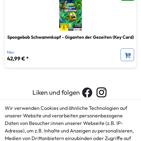
Spongebob Schwammkopf - Giganten der Gezeiten (Key Card)
Neu
42,99 € *
Liken und folgen
Wir verwenden Cookies und ähnliche Technologien auf
unserer Website und verarbeiten personenbezogene
Kundenservice
Rechtliches
Daten von Besucher:innen unserer Webseite (z.B. IP-
AGB
+49 421 596586
Adresse), um z.B. Inhalte und Anzeigen zu personalisieren,
Impressum
Medien von Drittanbietern einzubinden oder Zugriffe auf
Mo. - Fr. 9 - 16 Uhr