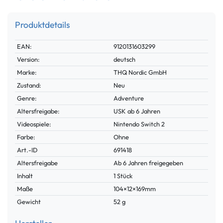
Produktdetails
Technisches
Wert
EAN:
9120131603299
Merkmal
Version:
deutsch
Marke:
THQ Nordic GmbH
Zustand:
Neu
Genre:
Adventure
Altersfreigabe:
USK ab 6 Jahren
Videospiele:
Nintendo Switch 2
Farbe:
Ohne
Technisches
Wert
Art.-ID
691418
Merkmal
Altersfreigabe
Ab 6 Jahren freigegeben
Inhalt
1 Stück
Maße
104×12×169mm
Gewicht
52 g