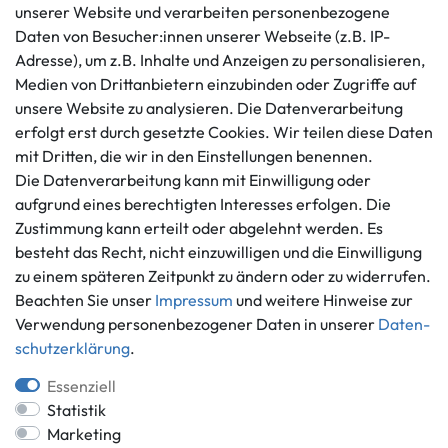
unserer Website und verarbeiten personenbezogene
Kundenservice
Rechtliches
Daten von Besucher:innen unserer Webseite (z.B. IP-
AGB
+49 421 596586
Adresse), um z.B. Inhalte und Anzeigen zu personalisieren,
Impressum
Medien von Drittanbietern einzubinden oder Zugriffe auf
Mo. - Fr. 9 - 16 Uhr
Datenschutzerklärung
unsere Website zu analysieren. Die Datenverarbeitung
info@gameworld.de
erfolgt erst durch gesetzte Cookies. Wir teilen diese Daten
Barrierefreiheitserklärung
Kontaktformular
mit Dritten, die wir in den Einstellungen benennen.
Widerrufs­recht
Die Datenverarbeitung kann mit Einwilligung oder
Vertrag widerrufen
aufgrund eines berechtigten Interesses erfolgen. Die
Informationen
Zahlungsmöglichkeiten
Zustimmung kann erteilt oder abgelehnt werden. Es
besteht das Recht, nicht einzuwilligen und die Einwilligung
Ankauf
zu einem späteren Zeitpunkt zu ändern oder zu widerrufen.
Über uns
Beachten Sie unser
Impressum
und weitere Hinweise zur
Häufig gestellte Fragen
Verwendung personenbezogener Daten in unserer
Daten­
Zahlung und Versand
Mitglied im Händlerbund
schutz­erklärung
.
Batterieentsorgung
Essenziell
Statistik
Marketing