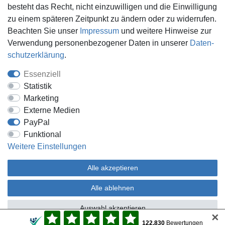
besteht das Recht, nicht einzuwilligen und die Einwilligung
Ankauf
zu einem späteren Zeitpunkt zu ändern oder zu widerrufen.
Über uns
Beachten Sie unser
Impressum
und weitere Hinweise zur
Häufig gestellte Fragen
Verwendung personenbezogener Daten in unserer
Daten­
Zahlung und Versand
Mitglied im Händlerbund
schutz­erklärung
.
Batterieentsorgung
Essenziell
Statistik
Marketing
Externe Medien
Versand innerhalb Deutschlands.
PayPal
*Alle Preise inkl. gesetzlicher MwSt.,
zzgl. Versandkosten
.
Funktional
** gilt für Lieferungen innerhalb Deutschlands, Lieferzeiten für andere
Weitere Einstellungen
Länder entnehmen Sie bitte der Schaltfläche mit den
Versandinformationen.
Alle akzeptieren
© Game World 2026 | Alle Rechte vorbehalten.
Alle ablehnen
Auswahl akzeptieren
✕