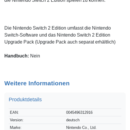
die Nintendo Switch 2 Edition spielen zu können.
Die Nintendo Switch 2 Edition umfasst die Nintendo
Switch-Software und das Nintendo Switch 2 Edition
Upgrade Pack (Upgrade Pack auch separat erhältlich)
Handbuch:
Nein
Weitere Informationen
Produktdetails
Technisches
Wert
EAN:
0045496312916
Merkmal
Version:
deutsch
Marke:
Nintendo Co., Ltd.