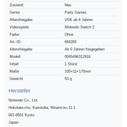
Zustand:
Neu
Genre:
Party Games
Altersfreigabe:
USK ab 6 Jahren
Videospiele:
Nintendo Switch 2
Farbe:
Ohne
Technisches
Wert
Art.-ID
684265
Merkmal
Altersfreigabe
Ab 6 Jahren freigegeben
Modell
0045496312916
Inhalt
1 Stück
Maße
105×11×170mm
Gewicht
53 g
Hersteller
Nintendo Co., Ltd.
Hokotate-cho, Kamitoba, Minami-ku
11-1
601-8501
Kyoto
Japan