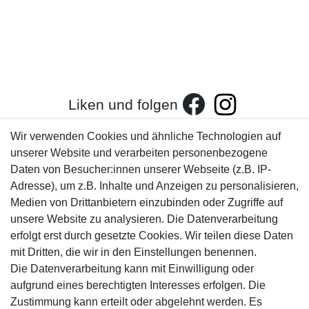
Liken und folgen
Wir verwenden Cookies und ähnliche Technologien auf
unserer Website und verarbeiten personenbezogene
Kundenservice
Rechtliches
Daten von Besucher:innen unserer Webseite (z.B. IP-
AGB
+49 421 596586
Adresse), um z.B. Inhalte und Anzeigen zu personalisieren,
Impressum
Medien von Drittanbietern einzubinden oder Zugriffe auf
Mo. - Fr. 9 - 16 Uhr
unsere Website zu analysieren. Die Datenverarbeitung
Datenschutzerklärung
info@gameworld.de
erfolgt erst durch gesetzte Cookies. Wir teilen diese Daten
Barrierefreiheitserklärung
Kontaktformular
mit Dritten, die wir in den Einstellungen benennen.
Widerrufs­recht
Die Datenverarbeitung kann mit Einwilligung oder
Vertrag widerrufen
aufgrund eines berechtigten Interesses erfolgen. Die
Informationen
Zahlungsmöglichkeiten
Zustimmung kann erteilt oder abgelehnt werden. Es