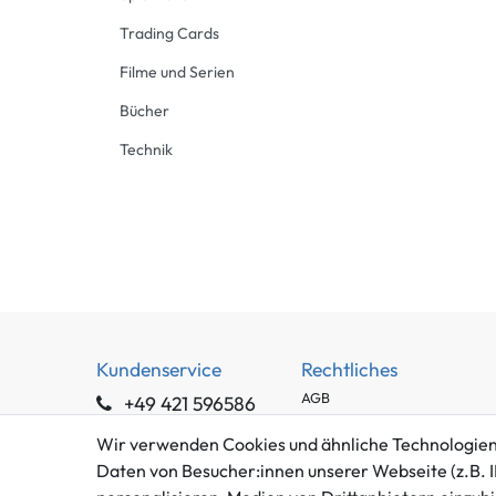
Trading Cards
Filme und Serien
Bücher
Technik
Kundenservice
Rechtliches
AGB
+49 421 596586
Impressum
Mo. - Fr. 9 - 16 Uhr
Wir verwenden Cookies und ähnliche Technologien
Datenschutzerklärung
info@gameworld.de
Daten von Besucher:innen unserer Webseite (z.B. I
Barrierefreiheitserklärung