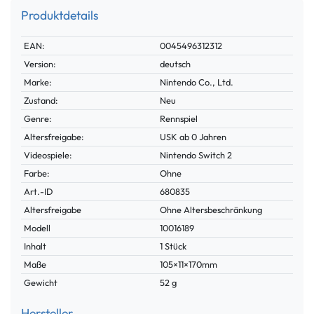
Produktdetails
Technisches
Wert
EAN:
0045496312312
Merkmal
Version:
deutsch
Marke:
Nintendo Co., Ltd.
Zustand:
Neu
Genre:
Rennspiel
Altersfreigabe:
USK ab 0 Jahren
Videospiele:
Nintendo Switch 2
Farbe:
Ohne
Technisches
Wert
Art.-ID
680835
Merkmal
Altersfreigabe
Ohne Altersbeschränkung
Modell
10016189
Inhalt
1 Stück
Maße
105×11×170mm
Gewicht
52 g
Hersteller