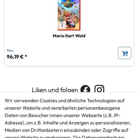
Mario Kart Wold
Neu
96,19 € *
Liken und folgen
Wir verwenden Cookies und ähnliche Technologien auf
unserer Website und verarbeiten personenbezogene
Daten von Besucher:innen unserer Webseite (z.B. IP-
Kundenservice
Rechtliches
Adresse), um z.B. Inhalte und Anzeigen zu personalisieren,
AGB
+49 421 596586
Medien von Drittanbietern einzubinden oder Zugriffe auf
Impressum
Mo. - Fr. 9 - 16 Uhr
unsere Website zu analysieren. Die Datenverarbeitung