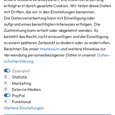
Datenschutzerklärung
erfolgt erst durch gesetzte Cookies. Wir teilen diese Daten
info@gameworld.de
Barrierefreiheitserklärung
mit Dritten, die wir in den Einstellungen benennen.
Kontaktformular
Widerrufs­recht
Die Datenverarbeitung kann mit Einwilligung oder
Vertrag widerrufen
aufgrund eines berechtigten Interesses erfolgen. Die
Zustimmung kann erteilt oder abgelehnt werden. Es
Informationen
Zahlungsmöglichkeiten
besteht das Recht, nicht einzuwilligen und die Einwilligung
Ankauf
zu einem späteren Zeitpunkt zu ändern oder zu widerrufen.
Über uns
Beachten Sie unser
Impressum
und weitere Hinweise zur
Häufig gestellte Fragen
Verwendung personenbezogener Daten in unserer
Daten­
Zahlung und Versand
schutz­erklärung
.
Mitglied im Händlerbund
Batterieentsorgung
Essenziell
Statistik
Marketing
Externe Medien
Versand innerhalb Deutschlands.
PayPal
Funktional
*Alle Preise inkl. gesetzlicher MwSt.,
zzgl. Versandkosten
.
Weitere Einstellungen
** gilt für Lieferungen innerhalb Deutschlands, Lieferzeiten für andere
Länder entnehmen Sie bitte der Schaltfläche mit den