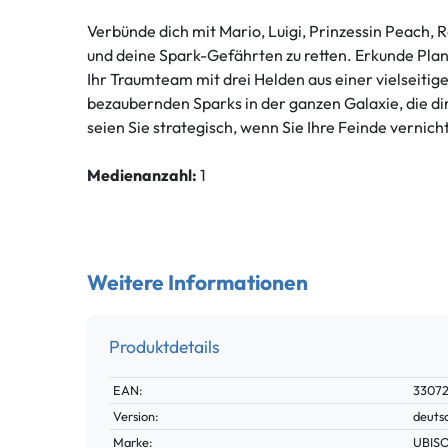
Verbünde dich mit Mario, Luigi, Prinzessin Peach, 
und deine Spark-Gefährten zu retten. Erkunde Pla
Ihr Traumteam mit drei Helden aus einer vielseitige
bezaubernden Sparks in der ganzen Galaxie, die dir 
seien Sie strategisch, wenn Sie Ihre Feinde verni
Medienanzahl:
1
Weitere Informationen
Produktdetails
Technisches
Wert
EAN:
33072
Merkmal
Version:
deuts
Marke:
UBIS