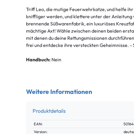
Triff Leo, die mutige Feuerwehrkatze, und helfe i
kniffliger werden, und klettere unter der Anleitu
brennende Süßwarenfabrik, ein luxuriöses Kreuzfahr
mächtige Axt! Wähle zwischen deinen beiden erstaun
mit denen du deine Rettungsmissionen durchführen 
frei und entdecke ihre versteckten Geheimnisse. - 
Handbuch:
Nein
Weitere Informationen
Produktdetails
Technisches
Wert
EAN:
50164
Merkmal
Version:
deuts