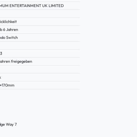
MUM ENTERTAINMENT UK LIMITED
cklichkeit
b 6 Jahren
ndo Switch
53
Jahren freigegeben
5
k
1×170mm
idge Way
7