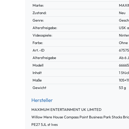
Marke:
MAXI
Zustand:
Neu
Genre:
Geschi
Altersfreigabe:
USK a
Videospiele:
Ninte
Farbe:
Ohne
Technisches
Wert
Art.-ID
6757
Merkmal
Altersfreigabe
Ab 6 
Modell
6666
Inhalt
1 Stüc
Maße
105×1
Gewicht
53 g
Hersteller
MAXIMUM ENTERTAINMENT UK LIMITED
Willow Mere House Compass Point Business Park Stocks Br
PE27 5JL
st Ives