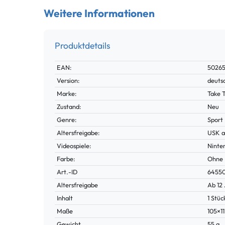
Weitere Informationen
Produktdetails
Technisches
Wert
EAN:
5026
Merkmal
Version:
deuts
Marke:
Take 
Zustand:
Neu
Genre:
Sport
Altersfreigabe:
USK a
Videospiele:
Ninte
Farbe:
Ohne
Technisches
Wert
Art.-ID
6455
Merkmal
Altersfreigabe
Ab 12
Inhalt
1 Stüc
Maße
105×1
Gewicht
55 g