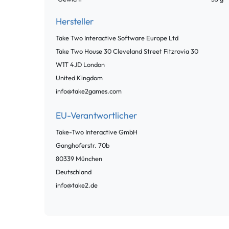
Hersteller
Take Two Interactive Software Europe Ltd
Take Two House 30 Cleveland Street Fitzrovia
30
W1T 4JD
London
United Kingdom
info@take2games.com
EU-Verantwortlicher
Take-Two Interactive GmbH
Ganghoferstr.
70b
80339
München
Deutschland
info@take2.de