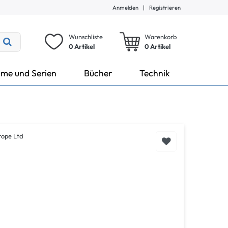
Anmelden
|
Registrieren
Wunschliste
Warenkorb
0 Artikel
0
Artikel
lme und Serien
Bücher
Technik
rope Ltd