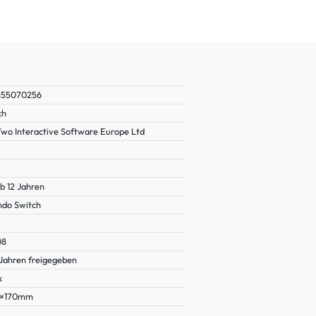
555070256
ch
Two Interactive Software Europe Ltd
b 12 Jahren
ndo Switch
08
 Jahren freigegeben
k
1×170mm