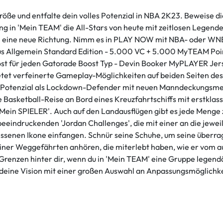
 und entfalte dein volles Potenzial in NBA 2K23. Beweise dic
ring in 'Mein TEAM' die All-Stars von heute mit zeitlosen Legen
' in eine neue Richtung. Nimm es in PLAY NOW mit NBA- oder W
s Allgemein Standard Edition - 5.000 VC + 5.000 MyTEAM Poin
oost für jeden Gatorade Boost Typ - Devin Booker MyPLAYER Je
 verfeinerte Gameplay-Möglichkeiten auf beiden Seiten des B
ein Potenzial als Lockdown-Defender mit neuen Manndeckungsme
 Basketball-Reise an Bord eines Kreuzfahrtschiffs mit erstklas
n 'Mein SPIELER'. Auch auf den Landausflügen gibt es jede M
eeindruckenden 'Jordan Challenges', die mit einer an die jewei
gessenen Ikone einfangen. Schnür seine Schuhe, um seine überr
iner Weggefährten anhören, die miterlebt haben, wie er vom 
renzen hinter dir, wenn du in 'Mein TEAM' eine Gruppe legendä
 deine Vision mit einer großen Auswahl an Anpassungsmöglichk