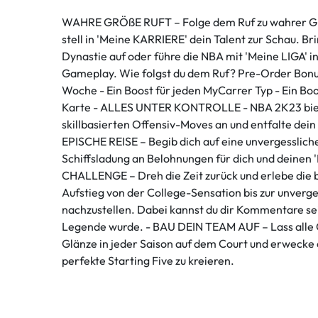
WAHRE GRÖßE RUFT – Folge dem Ruf zu wahrer Größe
stell in 'Meine KARRIERE' dein Talent zur Schau. B
Dynastie auf oder führe die NBA mit 'Meine LIGA
Gameplay. Wie folgst du dem Ruf? Pre-Order Bonu
Woche - Ein Boost für jeden MyCarrer Typ - Ein B
Karte - ALLES UNTER KONTROLLE - NBA 2K23 bietet
skillbasierten Offensiv-Moves an und entfalte d
EPISCHE REISE – Begib dich auf eine unvergessliche
Schiffsladung an Belohnungen für dich und deine
CHALLENGE – Dreh die Zeit zurück und erlebe die b
Aufstieg von der College-Sensation bis zur unver
nachzustellen. Dabei kannst du dir Kommentare se
Legende wurde. - BAU DEIN TEAM AUF – Lass alle G
Glänze in jeder Saison auf dem Court und erwecke
perfekte Starting Five zu kreieren.