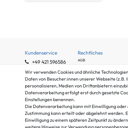
Kundenservice
Rechtliches
AGB
+49 421 596586
Impressum
Mo. - Fr. 9 - 16 Uhr
Wir verwenden Cookies und ähnliche Technologien
Datenschutzerklärung
Daten von Besucher:innen unserer Webseite (z.B. I
info@gameworld.de
Barrierefreiheitserklärung
personalisieren, Medien von Drittanbietern einzubi
Kontaktformular
Widerrufs­recht
Datenverarbeitung erfolgt erst durch gesetzte Cooki
Vertrag widerrufen
Einstellungen benennen.
Die Datenverarbeitung kann mit Einwilligung oder 
Zustimmung kann erteilt oder abgelehnt werden. Es 
Einwilligung zu einem späteren Zeitpunkt zu änder
weitere Hinweise zur Verwendung personenbezoge