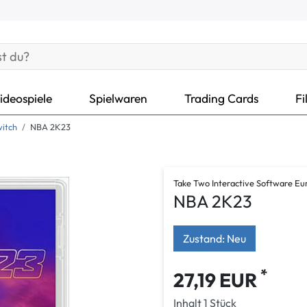
ideospiele
Spielwaren
Trading Cards
Fi
witch
NBA 2K23
Take Two Interactive Software Eu
NBA 2K23
Zustand: Neu
*
27,19 EUR
Inhalt
1
Stück