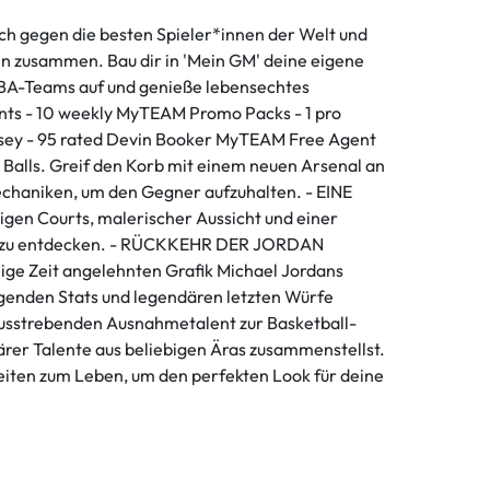
h gegen die besten Spieler*innen der Welt und
den zusammen. Bau dir in 'Mein GM' deine eigene
NBA-Teams auf und genieße lebensechtes
ts - 10 weekly MyTEAM Promo Packs - 1 pro
rsey - 95 rated Devin Booker MyTEAM Free Agent
alls. Greif den Korb mit einem neuen Arsenal an
chaniken, um den Gegner aufzuhalten. - EINE
sigen Courts, malerischer Aussicht und einer
enge zu entdecken. - RÜCKKEHR DER JORDAN
lige Zeit angelehnten Grafik Michael Jordans
agenden Stats und legendären letzten Würfe
ausstrebenden Ausnahmetalent zur Basketball-
rer Talente aus beliebigen Äras zusammenstellst.
eiten zum Leben, um den perfekten Look für deine