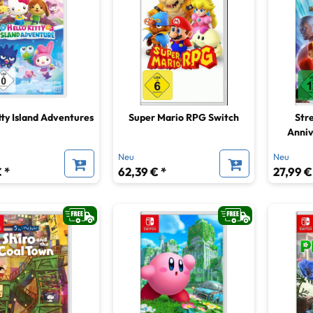
giespiele
19
bildspiele
1
tty Island Adventures
Super Mario RPG Switch
Str
Anniv
Neu
Neu
 *
62,39 € *
27,99 €