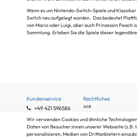
Wenn es um Nintendo-Switch-Spiele und Klassiker ge
Switch neu aufgelegt worden. Das bedeutet Plattfo
von Mario oder Luigi, aber auch Prinzessin Peach is
Sammlung. Erleben Sie die Spiele dieser legendäre
Kundenservice
Rechtliches
AGB
+49 421 596586
Impressum
Mo. - Fr. 9 - 16 Uhr
Wir verwenden Cookies und ähnliche Technologien
Datenschutzerklärung
info@gameworld.de
Daten von Besucher:innen unserer Webseite (z.B. I
Barrierefreiheitserklärung
personalisieren, Medien von Drittanbietern einzubi
Kontaktformular