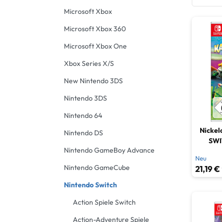
Advent
Microsoft Xbox
Gebrau
Denk- 
Microsoft Xbox 360
Microsoft Xbox One
Jump &
Xbox Series X/S
Musiks
New Nintendo 3DS
Rennsp
Nintendo 3DS
Rollen
Nintendo 64
Nickel
Nintendo DS
Shoot
SWI
Nintendo GameBoy Advance
Neu
Simula
Nintendo GameCube
21,19 €
Spiel
Nintendo Switch
Action Spiele Switch
Sports
Action-Adventure Spiele