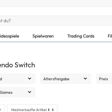
ideospiele
Spielwaren
Trading Cards
Fi
endo Switch
d
Altersfreigabe
Preis
ohne
384
117
EUR
 Games
Altersbeschränkung
cht - Sehr gut
36
spiele
109
ab 6 Jahren
108
cht - Gut
3