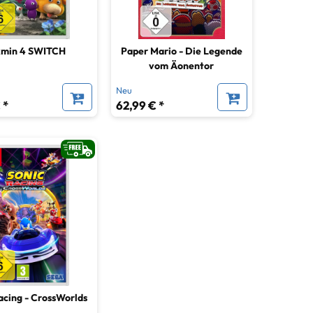
kmin 4 SWITCH
Paper Mario - Die Legende
vom Äonentor
Neu
 *
62,99 € *
acing - CrossWorlds