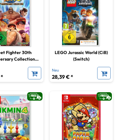
eet Fighter 30th
LEGO Jurassic World (CiB)
ersary Collection
(Switch)
SWITCH CIAB
Neu
 *
28,39 € *