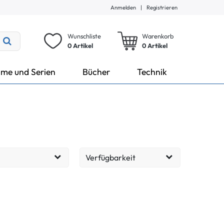
Anmelden
|
Registrieren
Wunschliste
Warenkorb
0 Artikel
0
Artikel
lme und Serien
Bücher
Technik
Verfügbarkeit
Lieferzeit: 1-3 Tage
264
EUR
Lieferzeit: 2-6 Tage
156
Übernehmen