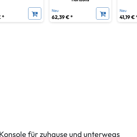
Neu
Neu
 *
62,39 € *
41,19 € 
-Konsole für zuhause und unterwegs