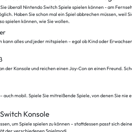
s Sie überall Nintendo Switch Spiele spielen können - am Fern
ch. Haben Sie schon mal ein Spiel abbrechen müssen, weil Sie
 so spielen können, wie Sie wollen.
er
kann alles und jeder mitspielen – egal ob Kind oder Erwachse
ß
 an der Konsole und reichen einen Joy-Con an einen Freund. S
 auch mobil. Spiele Sie mitreißende Spiele, von denen Sie nie e
 Switch Konsole
assen, um Spiele spielen zu können – stattdessen passt sich de
lität der verschiedenen Spielmodi.