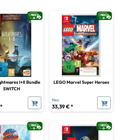
ightmares I+II Bundle
LEGO Marvel Super Heroes
SWITCH
Neu
 *
33,39 € *