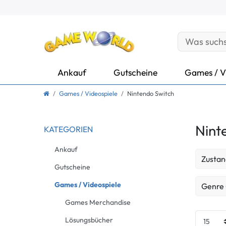
Ankauf
Gutscheine
Games / V
Games / Videospiele
Nintendo Switch
Nint
KATEGORIEN
Ankauf
Zustan
Gutscheine
Neu
Games / Videospiele
Genre
Games Merchandise
Gebrau
Action
Lösungsbücher
Gebrau