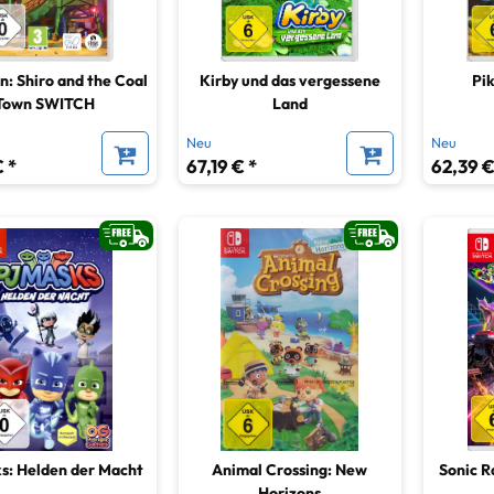
n: Shiro and the Coal
Kirby und das vergessene
Pi
Town SWITCH
Land
Neu
Neu
 *
67,19 € *
62,39 €
s: Helden der Macht
Animal Crossing: New
Sonic R
Horizons