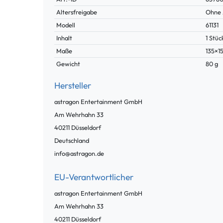
Merkmal
Altersfreigabe
Ohne 
Modell
61131
Inhalt
1 Stüc
Maße
135×1
Gewicht
80 g
Hersteller
astragon Entertainment GmbH
Am Wehrhahn
33
40211
Düsseldorf
Deutschland
info@astragon.de
EU-Verantwortlicher
astragon Entertainment GmbH
Am Wehrhahn
33
40211
Düsseldorf