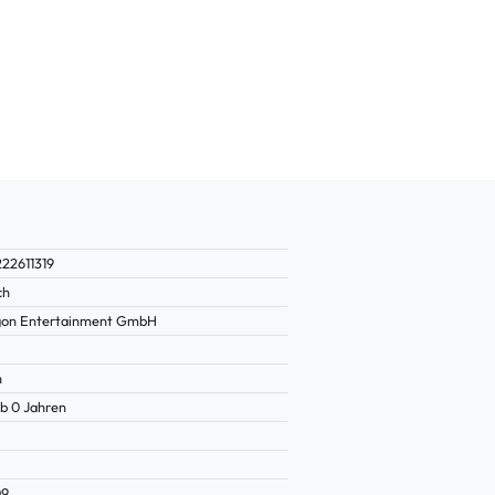
22611319
ch
gon Entertainment GmbH
n
b 0 Jahren
09