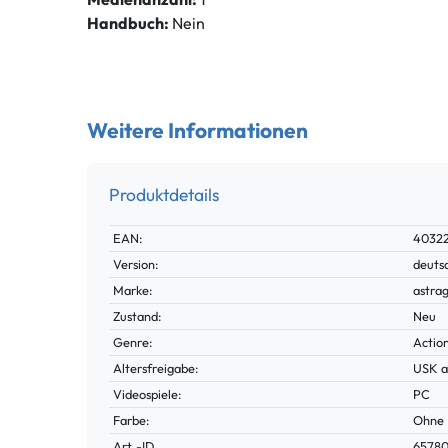
Handbuch:
Nein
Weitere Informationen
Produktdetails
Technisches
Wert
EAN:
40322
Merkmal
Version:
deuts
Marke:
astra
Zustand:
Neu
Genre:
Actio
Altersfreigabe:
USK a
Videospiele:
PC
Farbe:
Ohne
Technisches
Wert
Art.-ID
6578