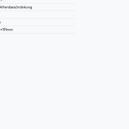
Altersbeschränkung
k
5×191mm