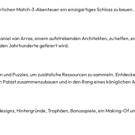
erlichen Match-3-Abenteuer ein einzigartiges Schloss zu bauen.
niel van Arras, einem aufstrebenden Architekten, zu helfen, 
nden Jahrhunderte gefeiert wird.
 und Puzzles, um zusätzliche Ressourcen zu sammeln. Entdecken 
gen Palast zusammenzubauen und in den Rang eines königlichen 
esigns, Hintergründe, Trophäen, Bonusspiele, ein Making-Of un