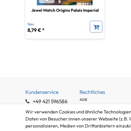
Jewel Match Origins Palais Imperial
Neu
8,79 € *
Kundenservice
Rechtliches
AGB
+49 421 596586
Impressum
Mo. - Fr. 9 - 16 Uhr
Wir verwenden Cookies und ähnliche Technologien
Datenschutzerklärung
Daten von Besucher:innen unserer Webseite (z.B. I
info@gameworld.de
Barrierefreiheitserklärung
personalisieren, Medien von Drittanbietern einzubi
Kontaktformular
Widerrufs­recht