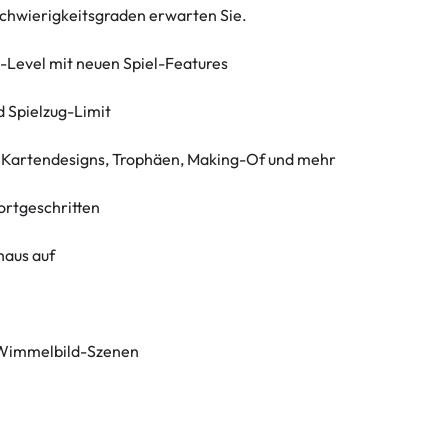
chwierigkeitsgraden erwarten Sie.
-Level mit neuen Spiel-Features
d Spielzug-Limit
, Kartendesigns, Trophäen, Making-Of und mehr
ortgeschritten
haus auf
d Wimmelbild-Szenen