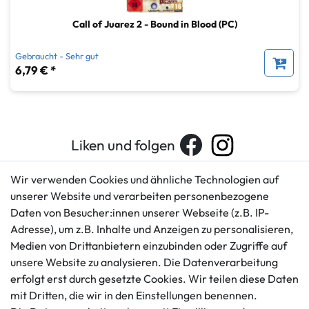
Call of Juarez 2 - Bound in Blood (PC)
Gebraucht - Sehr gut
6,79 € *
Liken und folgen
Wir verwenden Cookies und ähnliche Technologien auf
unserer Website und verarbeiten personenbezogene
Kundenservice
Rechtliches
Daten von Besucher:innen unserer Webseite (z.B. IP-
AGB
+49 421 596586
Adresse), um z.B. Inhalte und Anzeigen zu personalisieren,
Impressum
Medien von Drittanbietern einzubinden oder Zugriffe auf
Mo. - Fr. 9 - 16 Uhr
Datenschutzerklärung
unsere Website zu analysieren. Die Datenverarbeitung
info@gameworld.de
Barrierefreiheitserklärung
erfolgt erst durch gesetzte Cookies. Wir teilen diese Daten
Kontaktformular
mit Dritten, die wir in den Einstellungen benennen.
Widerrufs­recht