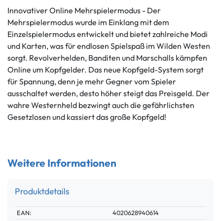
Innovativer Online Mehrspielermodus - Der
Mehrspielermodus wurde im Einklang mit dem
Einzelspielermodus entwickelt und bietet zahlreiche Modi
und Karten, was für endlosen Spielspaß im Wilden Westen
sorgt. Revolverhelden, Banditen und Marschalls kämpfen
Online um Kopfgelder. Das neue Kopfgeld-System sorgt
für Spannung, denn je mehr Gegner vom Spieler
ausschaltet werden, desto höher steigt das Preisgeld. Der
wahre Westernheld bezwingt auch die gefährlichsten
Gesetzlosen und kassiert das große Kopfgeld!
Weitere Informationen
Produktdetails
Technisches
Wert
EAN:
4020628940614