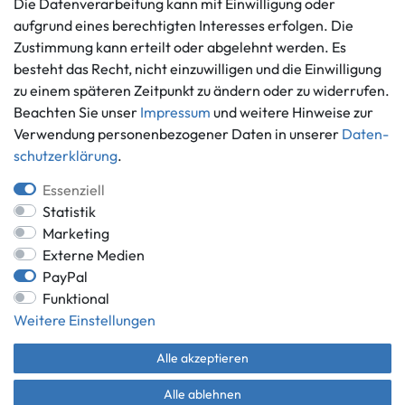
Die Datenverarbeitung kann mit Einwilligung oder
Vertrag widerrufen
aufgrund eines berechtigten Interesses erfolgen. Die
Informationen
Zahlungsmöglichkeiten
Zustimmung kann erteilt oder abgelehnt werden. Es
Ankauf
besteht das Recht, nicht einzuwilligen und die Einwilligung
zu einem späteren Zeitpunkt zu ändern oder zu widerrufen.
Über uns
Beachten Sie unser
Impressum
und weitere Hinweise zur
Häufig gestellte Fragen
Verwendung personenbezogener Daten in unserer
Daten­
Zahlung und Versand
Mitglied im Händlerbund
schutz­erklärung
.
Batterieentsorgung
Essenziell
Statistik
Marketing
Externe Medien
Versand innerhalb Deutschlands.
PayPal
*Alle Preise inkl. gesetzlicher MwSt.,
zzgl. Versandkosten
.
Funktional
** gilt für Lieferungen innerhalb Deutschlands, Lieferzeiten für andere
Weitere Einstellungen
Länder entnehmen Sie bitte der Schaltfläche mit den
Versandinformationen.
Alle akzeptieren
© Game World 2026 | Alle Rechte vorbehalten.
Alle ablehnen