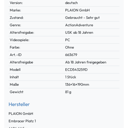
Merkmal
Version:
deutsch
Marke:
PLAION GmbH
Zustand:
Gebraucht - Sehr gut
Genre:
ActionAdventure
Altersfreigabe:
USK ab 18 Jahren
Videospiele:
PC
Farbe:
Ohne
Technisches
Wert
Art.-ID
663679
Merkmal
Altersfreigabe
Ab 18 Jahren freigegeben
Modell
ECD543259D
Inhalt
1 Stück
Maße
136×16×190mm
Gewicht
81 g
Hersteller
PLAION GmbH
Embracer Platz
1