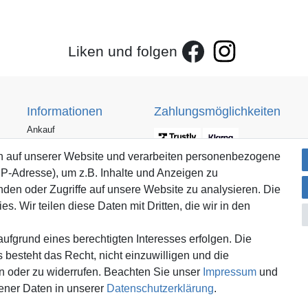
Liken und folgen
Informationen
Zahlungsmöglichkeiten
Ankauf
Über uns
n auf unserer Website und verarbeiten personenbezogene
Häufig gestellte Fragen
IP-Adresse), um z.B. Inhalte und Anzeigen zu
Zahlung und Versand
nden oder Zugriffe auf unsere Website zu analysieren. Die
Mitglied im Händlerbund
Batterieentsorgung
s. Wir teilen diese Daten mit Dritten, die wir in den
ufgrund eines berechtigten Interesses erfolgen. Die
 besteht das Recht, nicht einzuwilligen und die
rn oder zu widerrufen. Beachten Sie unser
Impressum
und
Versand innerhalb Deutschlands.
ner Daten in unserer
Daten­schutz­erklärung
.
*Alle Preise inkl. gesetzlicher MwSt.,
zzgl. Versandkosten
.