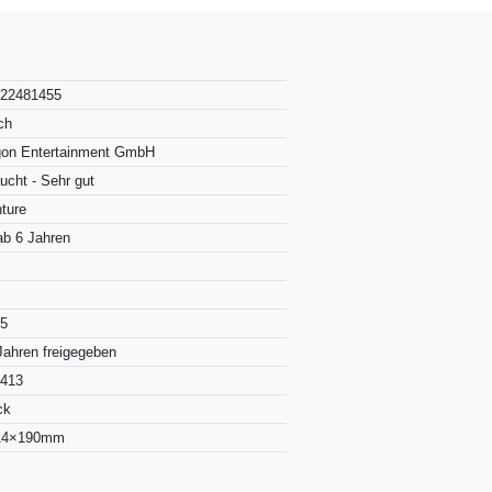
222481455
ch
gon Entertainment GmbH
ucht - Sehr gut
ture
b 6 Jahren
15
Jahren freigegeben
6413
ck
14×190mm