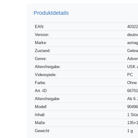
Produktdetails
Technisches
Wert
EAN:
4032
Merkmal
Version:
deuts
Marke:
astra
Zustand:
Gebra
Genre:
Adven
Altersfreigabe:
USK a
Videospiele:
PC
Farbe:
Ohne
Technisches
Wert
Art.-ID
6670
Merkmal
Altersfreigabe
Ab 6 
Modell
9049
Inhalt
1 Stü
Maße
135×
Gewicht
1 g