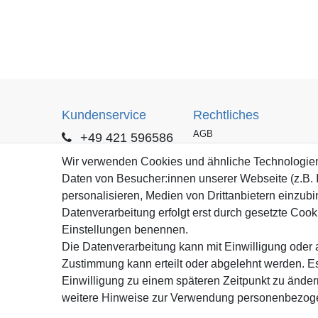
Kundenservice
Rechtliches
AGB
+49 421 596586
Impressum
Mo. - Fr. 9 - 16 Uhr
Wir verwenden Cookies und ähnliche Technologie
Datenschutzerklärung
Daten von Besucher:innen unserer Webseite (z.B. 
info@gameworld.de
Barrierefreiheitserklärung
personalisieren, Medien von Drittanbietern einzubi
Kontaktformular
Widerrufs­recht
Datenverarbeitung erfolgt erst durch gesetzte Cookie
Vertrag widerrufen
Einstellungen benennen.
Die Datenverarbeitung kann mit Einwilligung oder a
Zustimmung kann erteilt oder abgelehnt werden. Es
Einwilligung zu einem späteren Zeitpunkt zu ände
weitere Hinweise zur Verwendung personenbezoge