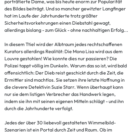
porträtierte Dame, was bis heute enorm zur Popularität
des Bildes beiträgt. Und so mancher gewitzter Langfinger
hat im Laufe der Jahrhunderte trotz größter
Sicherheitsvorkehrungen einen Diebstahl gewagt,
allerdings bislang - zum Glück - ohne nachhaltigen Erfolg...
In diesem Ttiel wird der Albtraum jedes rechtschaffenen
Kurators allerdings Realität: Die Mona Lisa wird aus dem
Louvre gestohlen! Wie konnte dies nur passieren? Die
Polizei tappt völlig im Dunkeln. Warum das so ist, wird bald
offensichtlich: Der Dieb reist geschickt durch die Zeit, die
Ermittler sind machtlos. Sie setzen ihre letzte Hoffnung in
die clevere Detektivin Suzie Starr. Wenn überhaupt kann
nur sie dem listigen Verbrecher das Handwerk legen,
indem sie ihn mit seinen eigenen Mitteln schlägt - und ihn
durch die Jahrhunderte verfolgt.
Jedes der über 30 liebevoll gestalteten Wimmelbild-
Szenarien ist ein Portal durch Zeit und Raum. Ob im