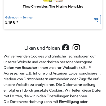
Time Chronicles: The Missing Mona Lisa
Gebraucht - Sehr gut
5,19 € *
Liken und folgen
Wir verwenden Cookies und ähnliche Technologien auf
unserer Website und verarbeiten personenbezogene
Daten von Besucher:innen unserer Webseite (z.B. IP-
Kundenservice
Rechtliches
Adresse), um z.B. Inhalte und Anzeigen zu personalisieren,
AGB
+49 421 596586
Medien von Drittanbietern einzubinden oder Zugriffe auf
Impressum
Mo. - Fr. 9 - 16 Uhr
unsere Website zu analysieren. Die Datenverarbeitung
Datenschutzerklärung
erfolgt erst durch gesetzte Cookies. Wir teilen diese Daten
info@gameworld.de
Barrierefreiheitserklärung
mit Dritten, die wir in den Einstellungen benennen.
Kontaktformular
Widerrufs­recht
Die Datenverarbeitung kann mit Einwilligung oder
Vertrag widerrufen