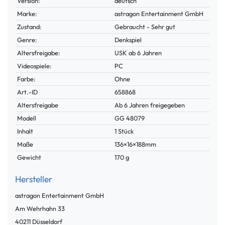
Version:
deutsch
Marke:
astragon Entertainment GmbH
Zustand:
Gebraucht - Sehr gut
Genre:
Denkspiel
Altersfreigabe:
USK ab 6 Jahren
Videospiele:
PC
Farbe:
Ohne
Technisches
Wert
Art.-ID
658868
Merkmal
Altersfreigabe
Ab 6 Jahren freigegeben
Modell
GG 48079
Inhalt
1 Stück
Maße
136×16×188mm
Gewicht
170 g
Hersteller
astragon Entertainment GmbH
Am Wehrhahn
33
40211
Düsseldorf