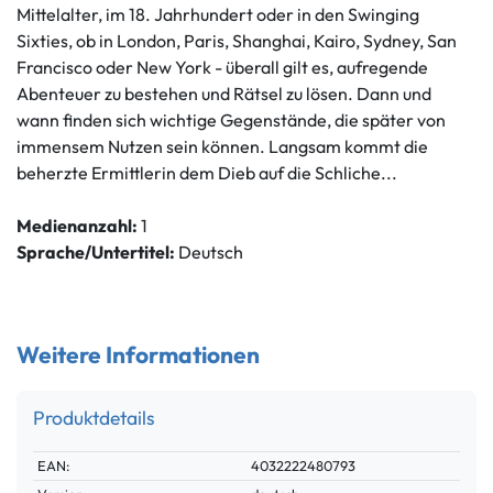
Mittelalter, im 18. Jahrhundert oder in den Swinging
Sixties, ob in London, Paris, Shanghai, Kairo, Sydney, San
Francisco oder New York - überall gilt es, aufregende
Abenteuer zu bestehen und Rätsel zu lösen. Dann und
wann finden sich wichtige Gegenstände, die später von
immensem Nutzen sein können. Langsam kommt die
beherzte Ermittlerin dem Dieb auf die Schliche...
Medienanzahl:
1
Sprache/Untertitel:
Deutsch
Weitere Informationen
Produktdetails
Technisches
Wert
EAN:
4032222480793
Merkmal