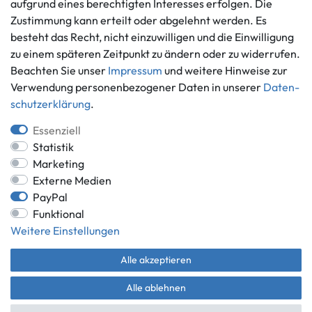
aufgrund eines berechtigten Interesses erfolgen. Die
Zustimmung kann erteilt oder abgelehnt werden. Es
Informationen
Zahlungsmöglichkeiten
besteht das Recht, nicht einzuwilligen und die Einwilligung
Ankauf
zu einem späteren Zeitpunkt zu ändern oder zu widerrufen.
Über uns
Beachten Sie unser
Impressum
und weitere Hinweise zur
Häufig gestellte Fragen
Verwendung personenbezogener Daten in unserer
Daten­
Zahlung und Versand
schutz­erklärung
.
Mitglied im Händlerbund
Batterieentsorgung
Essenziell
Statistik
Marketing
Externe Medien
Versand innerhalb Deutschlands.
PayPal
Funktional
*Alle Preise inkl. gesetzlicher MwSt.,
zzgl. Versandkosten
.
Weitere Einstellungen
** gilt für Lieferungen innerhalb Deutschlands, Lieferzeiten für andere
Länder entnehmen Sie bitte der Schaltfläche mit den
Versandinformationen.
Alle akzeptieren
© Game World 2026 | Alle Rechte vorbehalten.
Alle ablehnen