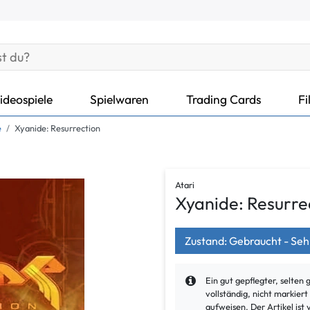
ideospiele
Spielwaren
Trading Cards
Fi
e
Xyanide: Resurrection
Atari
Xyanide: Resurre
Zustand: Gebraucht - Seh
Ein gut gepflegter, selten 
vollständig, nicht markier
aufweisen. Der Artikel ist 