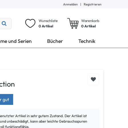
Anmelden
|
Registrieren
Wunschliste
Warenkorb
0 Artikel
0
Artikel
lme und Serien
Bücher
Technik
ction
r gut
genutzter Artikel in sehr gutem Zustand. Der Artikel ist
t und unbeschädigt, kann aber leichte Gebrauchsspuren
voll funktionsfähig.