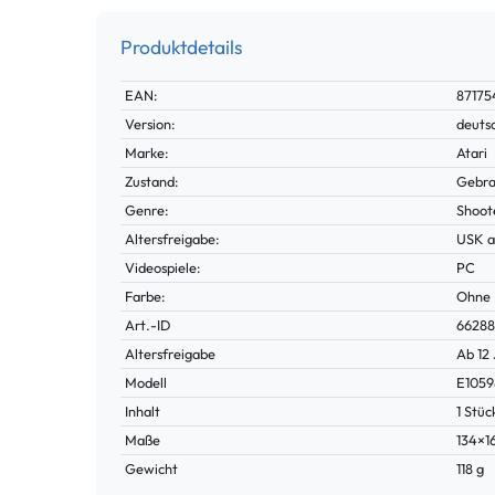
Produktdetails
Technisches
Wert
EAN:
87175
Merkmal
Version:
deuts
Marke:
Atari
Zustand:
Gebra
Genre:
Shoot
Altersfreigabe:
USK a
Videospiele:
PC
Farbe:
Ohne
Technisches
Wert
Art.-ID
66288
Merkmal
Altersfreigabe
Ab 12
Modell
E1059
Inhalt
1 Stüc
Maße
134×
Gewicht
118 g