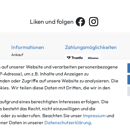
Liken und folgen
Informationen
Zahlungsmöglichkeiten
Ankauf
Über uns
 auf unserer Website und verarbeiten personenbezogene
Häufig gestellte Fragen
P-Adresse), um z.B. Inhalte und Anzeigen zu
Zahlung und Versand
nden oder Zugriffe auf unsere Website zu analysieren. Die
Mitglied im Händlerbund
Batterieentsorgung
es. Wir teilen diese Daten mit Dritten, die wir in den
aufgrund eines berechtigten Interesses erfolgen. Die
besteht das Recht, nicht einzuwilligen und die
n oder zu widerrufen. Beachten Sie unser
Impressum
und
Versand innerhalb Deutschlands.
ner Daten in unserer
Daten­schutz­erklärung
.
*Alle Preise inkl. gesetzlicher MwSt.,
zzgl. Versandkosten
.