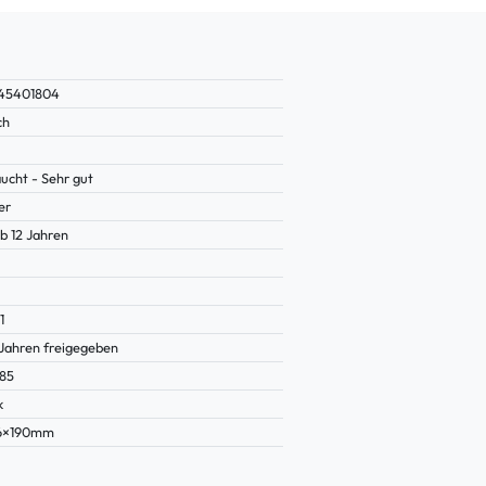
45401804
ch
ucht - Sehr gut
er
b 12 Jahren
1
 Jahren freigegeben
85
k
16×190mm