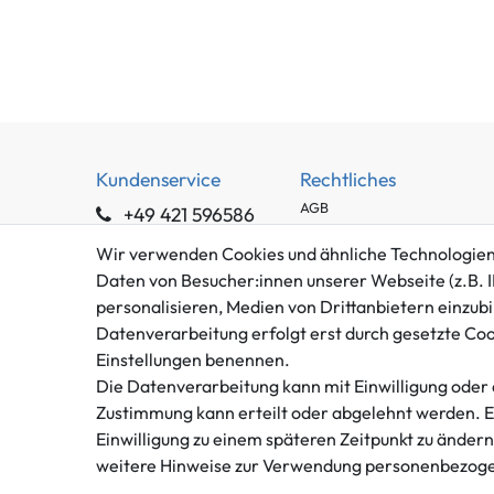
Kundenservice
Rechtliches
AGB
+49 421 596586
Impressum
Mo. - Fr. 9 - 16 Uhr
Wir verwenden Cookies und ähnliche Technologien
Datenschutzerklärung
Daten von Besucher:innen unserer Webseite (z.B. I
info@gameworld.de
Barrierefreiheitserklärung
personalisieren, Medien von Drittanbietern einzubi
Kontaktformular
Widerrufs­recht
Datenverarbeitung erfolgt erst durch gesetzte Cooki
Vertrag widerrufen
Einstellungen benennen.
Die Datenverarbeitung kann mit Einwilligung oder 
Zustimmung kann erteilt oder abgelehnt werden. Es 
Einwilligung zu einem späteren Zeitpunkt zu änder
weitere Hinweise zur Verwendung personenbezoge