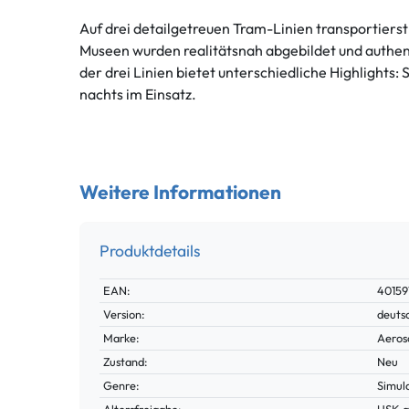
Auf drei detailgetreuen Tram-Linien transportiers
Museen wurden realitätsnah abgebildet und authe
der drei Linien bietet unterschiedliche Highlights: 
nachts im Einsatz.
Weitere Informationen
Produktdetails
Technisches
Wert
EAN:
40159
Merkmal
Version:
deuts
Marke:
Aeros
Zustand:
Neu
Genre:
Simul