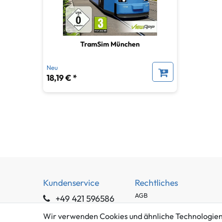
TramSim München
Neu
18,19 € *
Kundenservice
Rechtliches
AGB
+49 421 596586
Impressum
Mo. - Fr. 9 - 16 Uhr
Wir verwenden Cookies und ähnliche Technologien
Datenschutzerklärung