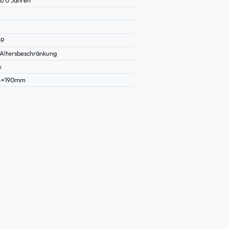
b 0 Jahren
69
Altersbeschränkung
k
14×190mm