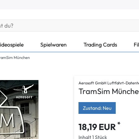
ideospiele
Spielwaren
Trading Cards
Fi
ramSim München
Aerosoft GmbH Luftfahrt-Datent
TramSim Münch
Zustand: Neu
*
18,19 EUR
Inhalt
1
Stück