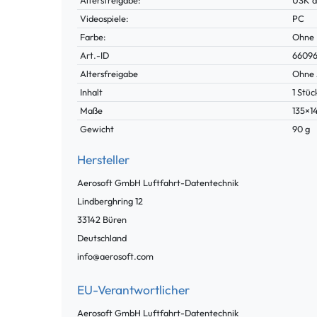
Altersfreigabe:
USK a
Videospiele:
PC
Farbe:
Ohne
Technisches
Wert
Art.-ID
6609
Merkmal
Altersfreigabe
Ohne 
Inhalt
1 Stüc
Maße
135×
Gewicht
90 g
Hersteller
Aerosoft GmbH Luftfahrt-Datentechnik
Lindberghring
12
33142
Büren
Deutschland
info@aerosoft.com
EU-Verantwortlicher
Aerosoft GmbH Luftfahrt-Datentechnik