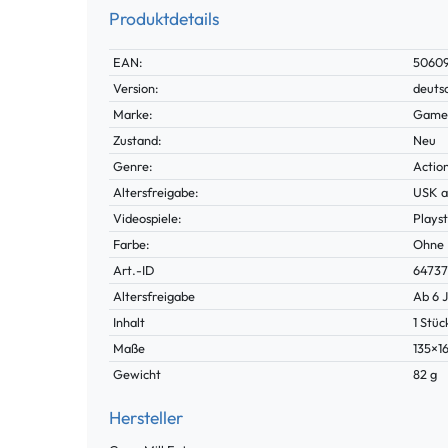
Produktdetails
Technisches
Wert
EAN:
5060
Merkmal
Version:
deuts
Marke:
GameM
Zustand:
Neu
Genre:
Actio
Altersfreigabe:
USK a
Videospiele:
Playst
Farbe:
Ohne
Technisches
Wert
Art.-ID
6473
Merkmal
Altersfreigabe
Ab 6 
Inhalt
1 Stüc
Maße
135×1
Gewicht
82 g
Hersteller