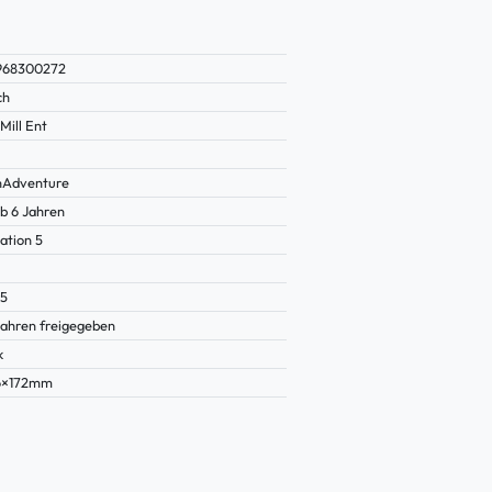
968300272
ch
ill Ent
nAdventure
b 6 Jahren
ation 5
75
Jahren freigegeben
k
6×172mm