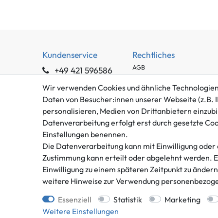
Kundenservice
Rechtliches
AGB
+49 421 596586
Impressum
Mo. - Fr. 9 - 16 Uhr
Wir verwenden Cookies und ähnliche Technologien
Datenschutzerklärung
Daten von Besucher:innen unserer Webseite (z.B. I
info@gameworld.de
Barrierefreiheitserklärung
personalisieren, Medien von Drittanbietern einzubi
Kontaktformular
Widerrufs­recht
Datenverarbeitung erfolgt erst durch gesetzte Cooki
Vertrag widerrufen
Einstellungen benennen.
Die Datenverarbeitung kann mit Einwilligung oder 
Zustimmung kann erteilt oder abgelehnt werden. Es 
Einwilligung zu einem späteren Zeitpunkt zu änder
weitere Hinweise zur Verwendung personenbezoge
** gilt für Lieferungen innerhalb
Essenziell
Statistik
Marketing
Weitere Einstellungen