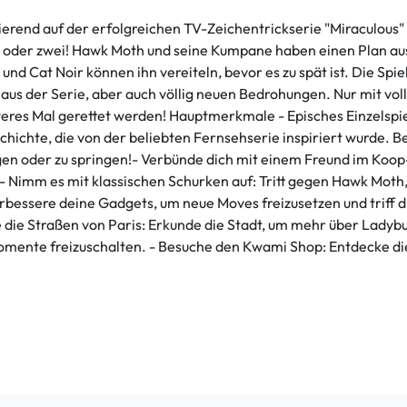
erend auf der erfolgreichen TV-Zeichentrickserie "Miraculou
... oder zwei! Hawk Moth und seine Kumpane haben einen Plan au
und Cat Noir können ihn vereiteln, bevor es zu spät ist. Die Sp
n aus der Serie, aber auch völlig neuen Bedrohungen. Nur mit 
iteres Mal gerettet werden! Hauptmerkmale - Episches Einzelsp
hichte, die von der beliebten Fernsehserie inspiriert wurde. B
ngen oder zu springen!- Verbünde dich mit einem Freund im Ko
 Nimm es mit klassischen Schurken auf: Tritt gegen Hawk Moth
rbessere deine Gadgets, um neue Moves freizusetzen und triff 
 die Straßen von Paris: Erkunde die Stadt, um mehr über Ladybu
Momente freizuschalten. - Besuche den Kwami Shop: Entdecke di