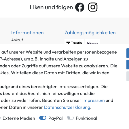
Liken und folgen
Informationen
Zahlungsmöglichkeiten
Ankauf
Über uns
 auf unserer Website und verarbeiten personenbezogene
Häufig gestellte Fragen
P-Adresse), um z.B. Inhalte und Anzeigen zu
Zahlung und Versand
nden oder Zugriffe auf unsere Website zu analysieren. Die
Mitglied im Händlerbund
Batterieentsorgung
es. Wir teilen diese Daten mit Dritten, die wir in den
aufgrund eines berechtigten Interesses erfolgen. Die
besteht das Recht, nicht einzuwilligen und die
n oder zu widerrufen. Beachten Sie unser
Impressum
und
Versand innerhalb Deutschlands.
ner Daten in unserer
Daten­schutz­erklärung
.
*Alle Preise inkl. gesetzlicher MwSt.,
zzgl. Versandkosten
.
 Deutschlands, Lieferzeiten für andere Länder entnehmen Sie bitte der Schaltfl
Externe Medien
PayPal
Funktional
© Game World 2026 | Alle Rechte vorbehalten.