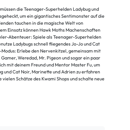
s" müssen die Teenager-Superhelden Ladybug und
sgeheckt, um ein gigantisches Sentimonster auf die
ielenden tauchen in die magische Welt von
vollem Einsatz können Hawk Moths Machenschaften
ieler-Abenteuer: Spiele als Teenager-Superhelden
enutze Ladybugs schnell fliegendes Jo-Jo und Cat
op-Modus: Erlebe den Nervenkitzel, gemeinsam mit
, Gamer, Weredad, Mr. Pigeon und sogar ein paar
dich mit deinem Freund und Mentor Master Fu, um
g und Cat Noir, Marinette und Adrien zu erfahren
e vielen Schätze des Kwami Shops und schalte neue