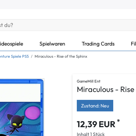
ideospiele
Spielwaren
Trading Cards
Fi
nture Spiele PS5
Miraculous - Rise of the Sphinx
GameMill Ent
Miraculous - Rise
Zustand: Neu
*
12,39 EUR
Inhalt
1
Stück