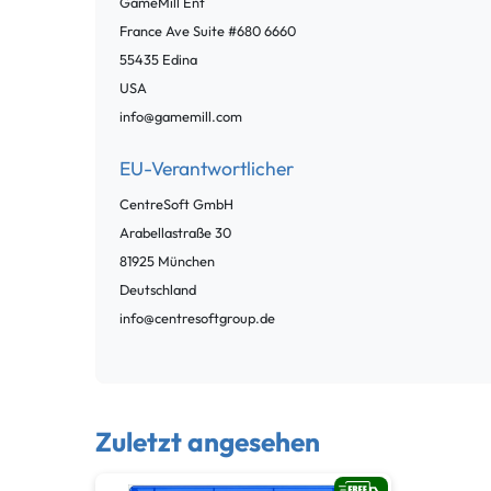
GameMill Ent
France Ave Suite #680
6660
55435
Edina
USA
info@gamemill.com
EU-Verantwortlicher
CentreSoft GmbH
Arabellastraße
30
81925
München
Deutschland
info@centresoftgroup.de
Zuletzt angesehen