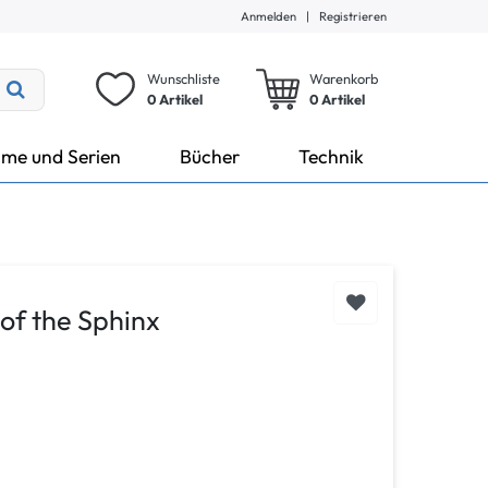
Anmelden
|
Registrieren
Wunschliste
Warenkorb
0 Artikel
0
Artikel
lme und Serien
Bücher
Technik
 of the Sphinx