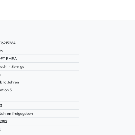
16215264
ch
OFT EMEA
ucht - Sehr gut
n
b 16 Jahren
ation 5
23
 Jahren freigegeben
2182
k