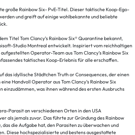
ste große Rainbow Six- PvE-Titel. Dieser taktische Koop-Ego-
t werden und greift auf einige wohlbekannte und beliebte
ück.
 dem Titel Tom Clancy’s Rainbow Six® Quarantine bekannt,
oft-Studio Montreal entwickelt. Inspiriert vom reichhaltigen
 aufgestellten Operator-Team aus Tom Clancy’s Rainbow Six
mfassendes taktisches Koop-Erlebnis für alle erschaffen.
uf das idyllische Städtchen Truth or Consequences, der einen
ch eine Handvoll Operator aus Tom Clancy’s Rainbow Six
en einzudämmen, was ihnen während des ersten Ausbruchs
mera-Parasit an verschiedenen Orten in den USA
iver als jemals zuvor. Das führte zur Gründung des Rainbow
 das die Aufgabe hat, den Parasiten zu überwachen und
en. Diese hochspezialisierte und bestens ausgestattete