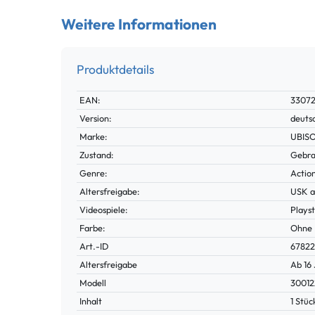
Weitere Informationen
Produktdetails
Technisches
Wert
EAN:
33072
Merkmal
Version:
deuts
Marke:
UBIS
Zustand:
Gebra
Genre:
Actio
Altersfreigabe:
USK a
Videospiele:
Playst
Farbe:
Ohne
Technisches
Wert
Art.-ID
6782
Merkmal
Altersfreigabe
Ab 16
Modell
30012
Inhalt
1 Stüc