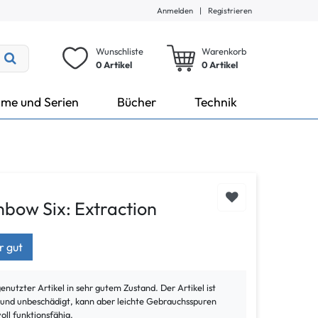
Anmelden
|
Registrieren
Wunschliste
Warenkorb
0 Artikel
0
Artikel
lme und Serien
Bücher
Technik
nbow Six: Extraction
r gut
genutzter Artikel in sehr gutem Zustand. Der Artikel ist
t und unbeschädigt, kann aber leichte Gebrauchsspuren
voll funktionsfähig.