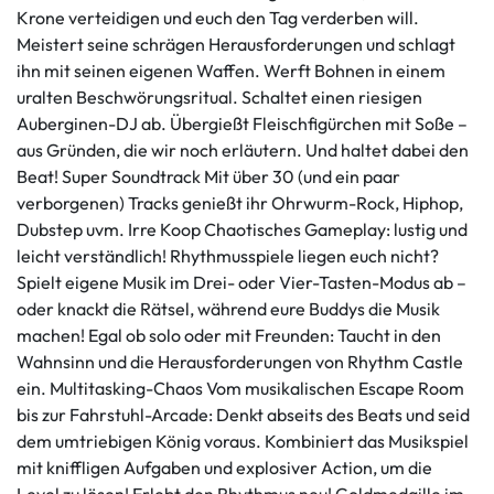
Krone verteidigen und euch den Tag verderben will.
Meistert seine schrägen Herausforderungen und schlagt
ihn mit seinen eigenen Waffen. Werft Bohnen in einem
uralten Beschwörungsritual. Schaltet einen riesigen
Auberginen-DJ ab. Übergießt Fleischfigürchen mit Soße –
aus Gründen, die wir noch erläutern. Und haltet dabei den
Beat! Super Soundtrack Mit über 30 (und ein paar
verborgenen) Tracks genießt ihr Ohrwurm-Rock, Hiphop,
Dubstep uvm. Irre Koop Chaotisches Gameplay: lustig und
leicht verständlich! Rhythmusspiele liegen euch nicht?
Spielt eigene Musik im Drei- oder Vier-Tasten-Modus ab –
oder knackt die Rätsel, während eure Buddys die Musik
machen! Egal ob solo oder mit Freunden: Taucht in den
Wahnsinn und die Herausforderungen von Rhythm Castle
ein. Multitasking-Chaos Vom musikalischen Escape Room
bis zur Fahrstuhl-Arcade: Denkt abseits des Beats und seid
dem umtriebigen König voraus. Kombiniert das Musikspiel
mit kniffligen Aufgaben und explosiver Action, um die
Level zu lösen! Erlebt den Rhythmus neu! Goldmedaille im