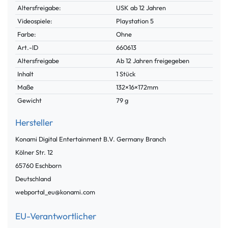
Altersfreigabe:
USK ab 12 Jahren
Videospiele:
Playstation 5
Farbe:
Ohne
Technisches
Wert
Art.-ID
660613
Merkmal
Altersfreigabe
Ab 12 Jahren freigegeben
Inhalt
1 Stück
Maße
132×16×172mm
Gewicht
79 g
Hersteller
Konami Digital Entertainment B.V. Germany Branch
Kölner Str.
12
65760
Eschborn
Deutschland
webportal_eu@konami.com
EU-Verantwortlicher