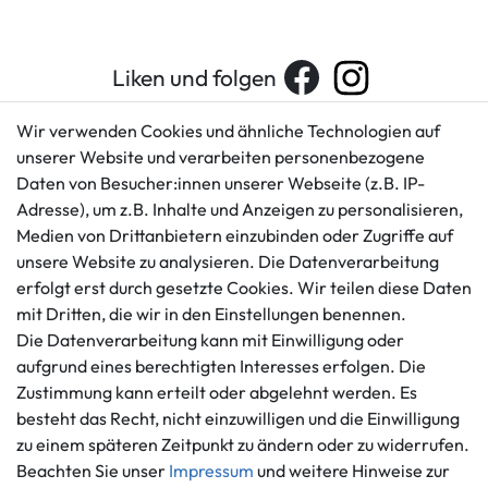
Liken und folgen
Wir verwenden Cookies und ähnliche Technologien auf
unserer Website und verarbeiten personenbezogene
Kundenservice
Rechtliches
Daten von Besucher:innen unserer Webseite (z.B. IP-
AGB
+49 421 596586
Adresse), um z.B. Inhalte und Anzeigen zu personalisieren,
Impressum
Medien von Drittanbietern einzubinden oder Zugriffe auf
Mo. - Fr. 9 - 16 Uhr
Datenschutzerklärung
unsere Website zu analysieren. Die Datenverarbeitung
info@gameworld.de
erfolgt erst durch gesetzte Cookies. Wir teilen diese Daten
Barrierefreiheitserklärung
Kontaktformular
mit Dritten, die wir in den Einstellungen benennen.
Widerrufs­recht
Die Datenverarbeitung kann mit Einwilligung oder
Vertrag widerrufen
aufgrund eines berechtigten Interesses erfolgen. Die
Informationen
Zahlungsmöglichkeiten
Zustimmung kann erteilt oder abgelehnt werden. Es
besteht das Recht, nicht einzuwilligen und die Einwilligung
Ankauf
zu einem späteren Zeitpunkt zu ändern oder zu widerrufen.
Über uns
Beachten Sie unser
Impressum
und weitere Hinweise zur
Häufig gestellte Fragen