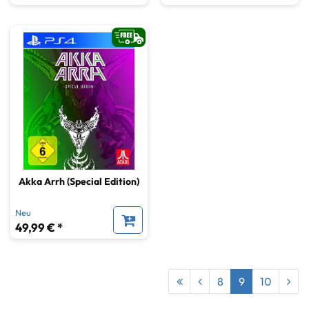
Akka Arrh (Special Edition)
Neu
49,99 € *
8
9
10