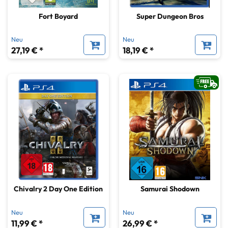
Fort Boyard
Super Dungeon Bros
Neu
Neu
27,19 € *
18,19 € *
Chivalry 2 Day One Edition
Samurai Shodown
Neu
Neu
11,99 € *
26,99 € *