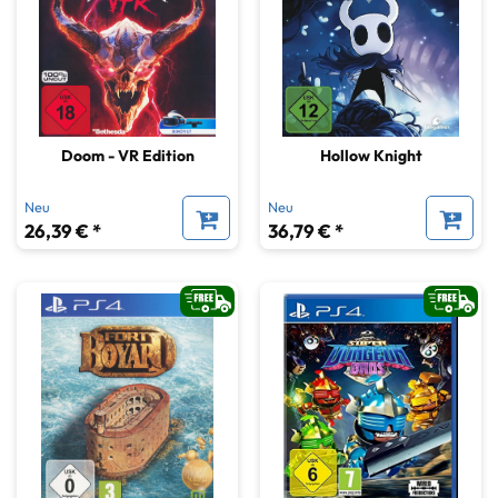
Doom - VR Edition
Hollow Knight
Neu
Neu
26,39 € *
36,79 € *