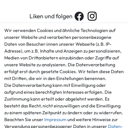
Liken und folgen
Wir verwenden Cookies und ähnliche Technologien auf
unserer Website und verarbeiten personenbezogene
Kundenservice
Rechtliches
Daten von Besucher:innen unserer Webseite (z.B. IP-
AGB
+49 421 596586
Adresse), um z.B. Inhalte und Anzeigen zu personalisieren,
Impressum
Medien von Drittanbietern einzubinden oder Zugriffe auf
Mo. - Fr. 9 - 16 Uhr
Datenschutzerklärung
unsere Website zu analysieren. Die Datenverarbeitung
info@gameworld.de
erfolgt erst durch gesetzte Cookies. Wir teilen diese Daten
Barrierefreiheitserklärung
Kontaktformular
mit Dritten, die wir in den Einstellungen benennen.
Widerrufs­recht
Die Datenverarbeitung kann mit Einwilligung oder
Vertrag widerrufen
aufgrund eines berechtigten Interesses erfolgen. Die
Informationen
Zahlungsmöglichkeiten
Zustimmung kann erteilt oder abgelehnt werden. Es
besteht das Recht, nicht einzuwilligen und die Einwilligung
Ankauf
zu einem späteren Zeitpunkt zu ändern oder zu widerrufen.
Über uns
Beachten Sie unser
Impressum
und weitere Hinweise zur
Häufig gestellte Fragen
Verwendung personenbezogener Daten in unserer
Daten­
Zahlung und Versand