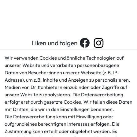
Liken und folgen
Wir verwenden Cookies und ähnliche Technologien auf
unserer Website und verarbeiten personenbezogene
Kundenservice
Rechtliches
Daten von Besucher:innen unserer Webseite (z.B. IP-
AGB
+49 421 596586
Adresse), um z.B. Inhalte und Anzeigen zu personalisieren,
Impressum
Medien von Drittanbietern einzubinden oder Zugriffe auf
Mo. - Fr. 9 - 16 Uhr
Datenschutzerklärung
unsere Website zu analysieren. Die Datenverarbeitung
info@gameworld.de
erfolgt erst durch gesetzte Cookies. Wir teilen diese Daten
Barrierefreiheitserklärung
Kontaktformular
mit Dritten, die wir in den Einstellungen benennen.
Widerrufs­recht
Die Datenverarbeitung kann mit Einwilligung oder
Vertrag widerrufen
aufgrund eines berechtigten Interesses erfolgen. Die
Informationen
Zahlungsmöglichkeiten
Zustimmung kann erteilt oder abgelehnt werden. Es