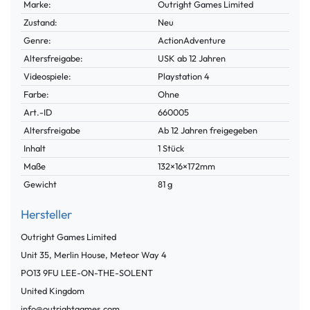
Marke:
Outright Games Limited
Zustand:
Neu
Genre:
ActionAdventure
Altersfreigabe:
USK ab 12 Jahren
Videospiele:
Playstation 4
Farbe:
Ohne
Technisches
Wert
Art.-ID
660005
Merkmal
Altersfreigabe
Ab 12 Jahren freigegeben
Inhalt
1 Stück
Maße
132×16×172mm
Gewicht
81 g
Hersteller
Outright Games Limited
Unit 35, Merlin House, Meteor Way
4
PO13 9FU
LEE-ON-THE-SOLENT
United Kingdom
info@outrightgames.com