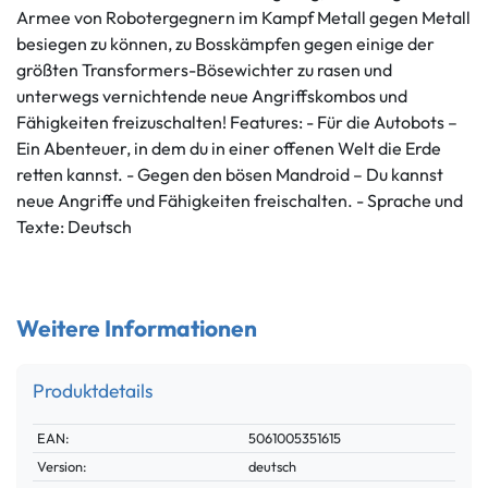
Armee von Robotergegnern im Kampf Metall gegen Metall
besiegen zu können, zu Bosskämpfen gegen einige der
größten Transformers-Bösewichter zu rasen und
unterwegs vernichtende neue Angriffskombos und
Fähigkeiten freizuschalten! Features: - Für die Autobots –
Ein Abenteuer, in dem du in einer offenen Welt die Erde
retten kannst. - Gegen den bösen Mandroid – Du kannst
neue Angriffe und Fähigkeiten freischalten. - Sprache und
Texte: Deutsch
Weitere Informationen
Produktdetails
Technisches
Wert
EAN:
5061005351615
Merkmal
Version:
deutsch