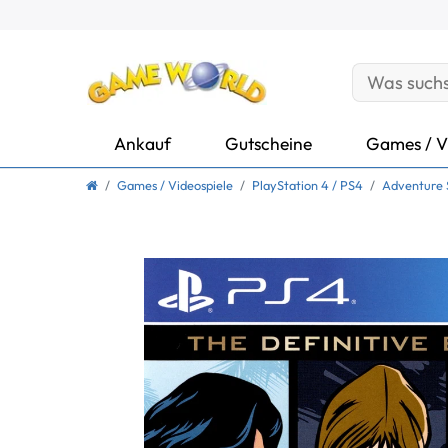
Ankauf
Gutscheine
Games / V
Games / Videospiele
PlayStation 4 / PS4
Adventure 