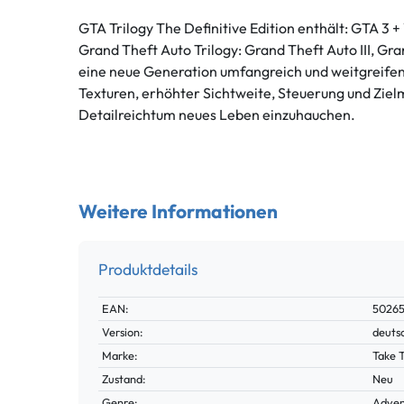
GTA Trilogy The Definitive Edition enthält: GTA 3 +
Grand Theft Auto Trilogy: Grand Theft Auto III, Gr
eine neue Generation umfangreich und weitgreife
Texturen, erhöhter Sichtweite, Steuerung und Zie
Detailreichtum neues Leben einzuhauchen.
Weitere Informationen
Produktdetails
Technisches
Wert
EAN:
5026
Merkmal
Version:
deuts
Marke:
Take 
Zustand:
Neu
Genre:
Adven