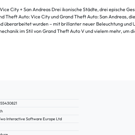
 Vice City + San Andreas Drei ikonische Städte, drei epische Ge
and Theft Auto: Vice City und Grand Theft Auto: San Andreas, d
nd überarbeitet wurden – mit brillanter neuer Beleuchtung u
lmechanik im Stil von Grand Theft Auto V und vielem mehr, um 
555430821
ch
Two Interactive Software Europe Ltd
ture