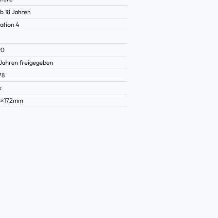
b 18 Jahren
ation 4
90
 Jahren freigegeben
78
k
6×172mm