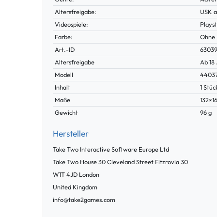
Altersfreigabe:
USK a
Videospiele:
Playst
Farbe:
Ohne
Technisches
Wert
Art.-ID
6303
Merkmal
Altersfreigabe
Ab 18
Modell
4403
Inhalt
1 Stüc
Maße
132×1
Gewicht
96 g
Hersteller
Take Two Interactive Software Europe Ltd
Take Two House 30 Cleveland Street Fitzrovia
30
W1T 4JD
London
United Kingdom
info@take2games.com