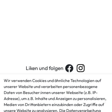
Liken und folgen
Wir verwenden Cookies und ähnliche Technologien auf
unserer Website und verarbeiten personenbezogene
Kundenservice
Rechtliches
Daten von Besucher:innen unserer Webseite (z.B. IP-
AGB
+49 421 596586
Adresse), um z.B. Inhalte und Anzeigen zu personalisieren,
Impressum
Medien von Drittanbietern einzubinden oder Zugriffe auf
Mo. - Fr. 9 - 16 Uhr
Datenschutzerklärung
unsere Website zu analysieren. Die Datenverarbeitung