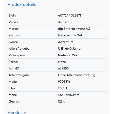
Produktdetails
Technisches
Wert
EAN:
4017244028871
Merkmal
Version:
deutsch
Marke:
dtp Entertainment AG
Zustand:
Gebraucht - Gut
Genre:
Adventure
Altersfreigabe:
USK ab 0 Jahren
Videospiele:
Nintendo Wii
Farbe:
Ohne
Technisches
Wert
Art.-ID
639255
Merkmal
Altersfreigabe
Ohne Altersbeschränkung
Modell
9703814
Inhalt
1 Stück
Maße
115×87×160mm
Gewicht
123 g
Hersteller