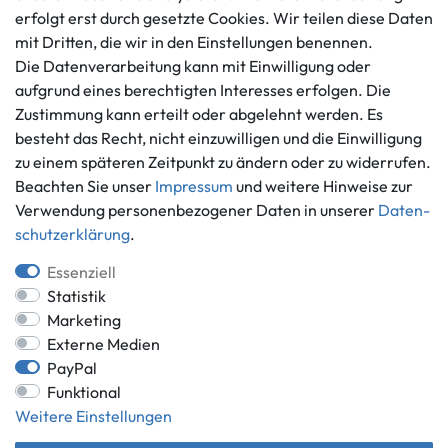
info@gameworld.de
erfolgt erst durch gesetzte Cookies. Wir teilen diese Daten
Barrierefreiheitserklärung
Kontaktformular
mit Dritten, die wir in den Einstellungen benennen.
Widerrufs­recht
Die Datenverarbeitung kann mit Einwilligung oder
Vertrag widerrufen
aufgrund eines berechtigten Interesses erfolgen. Die
Informationen
Zahlungsmöglichkeiten
Zustimmung kann erteilt oder abgelehnt werden. Es
Ankauf
besteht das Recht, nicht einzuwilligen und die Einwilligung
zu einem späteren Zeitpunkt zu ändern oder zu widerrufen.
Über uns
Beachten Sie unser
Impressum
und weitere Hinweise zur
Häufig gestellte Fragen
Verwendung personenbezogener Daten in unserer
Daten­
Zahlung und Versand
Mitglied im Händlerbund
schutz­erklärung
.
Batterieentsorgung
Essenziell
Statistik
Marketing
Externe Medien
Versand innerhalb Deutschlands.
PayPal
*Alle Preise inkl. gesetzlicher MwSt.,
zzgl. Versandkosten
.
Funktional
** gilt für Lieferungen innerhalb Deutschlands, Lieferzeiten für andere
Weitere Einstellungen
Länder entnehmen Sie bitte der Schaltfläche mit den
Versandinformationen.