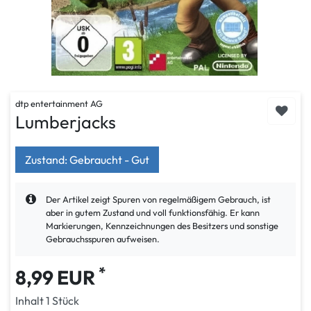
dtp entertainment AG
Lumberjacks
Zustand: Gebraucht - Gut
Der Artikel zeigt Spuren von regelmäßigem Gebrauch, ist
aber in gutem Zustand und voll funktionsfähig. Er kann
Markierungen, Kennzeichnungen des Besitzers und sonstige
Gebrauchsspuren aufweisen.
*
8,99 EUR
Inhalt
1
Stück