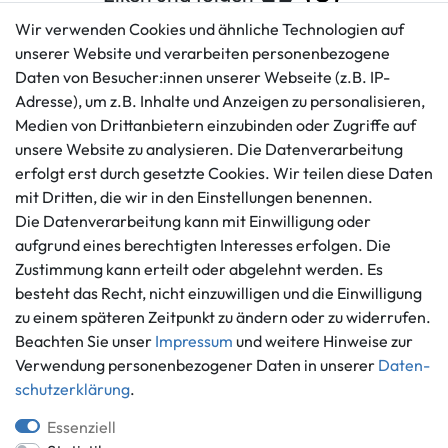
Wir verwenden Cookies und ähnliche Technologien auf
unserer Website und verarbeiten personenbezogene
Daten von Besucher:innen unserer Webseite (z.B. IP-
Kundenservice
Rechtliches
Adresse), um z.B. Inhalte und Anzeigen zu personalisieren,
AGB
+49 421 596586
Medien von Drittanbietern einzubinden oder Zugriffe auf
Impressum
Mo. - Fr. 9 - 16 Uhr
unsere Website zu analysieren. Die Datenverarbeitung
Datenschutzerklärung
erfolgt erst durch gesetzte Cookies. Wir teilen diese Daten
info@gameworld.de
Barrierefreiheitserklärung
mit Dritten, die wir in den Einstellungen benennen.
Kontaktformular
Widerrufs­recht
Die Datenverarbeitung kann mit Einwilligung oder
Vertrag widerrufen
aufgrund eines berechtigten Interesses erfolgen. Die
Zustimmung kann erteilt oder abgelehnt werden. Es
Informationen
Zahlungsmöglichkeiten
besteht das Recht, nicht einzuwilligen und die Einwilligung
Ankauf
zu einem späteren Zeitpunkt zu ändern oder zu widerrufen.
Über uns
Beachten Sie unser
Impressum
und weitere Hinweise zur
Häufig gestellte Fragen
Verwendung personenbezogener Daten in unserer
Daten­
Zahlung und Versand
schutz­erklärung
.
Mitglied im Händlerbund
Batterieentsorgung
Essenziell