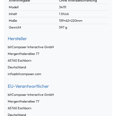
Altersfreigabe
Ohne Altersbeschränkung
Modell
34111
Inhalt
1 Stück
Maße
139×62×220mm
Gewicht
597 g
Hersteller
bitComposer Interactive GmbH
Mergenthalerallee
77
65760
Eschborn
Deutschland
info@bitcomposer.com
EU-Verantwortlicher
bitComposer Interactive GmbH
Mergenthalerallee
77
65760
Eschborn
Deutschland