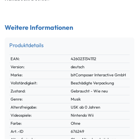
Weitere Informationen
Produktdetails
Technisches
Wert
EAN:
4260231341112
Merkmal
Version:
deutsch
Marke:
bitComposer Interactive GmbH
Vollständigkeit:
Beschädigte Verpackung
Zustand:
Gebraucht - Wie neu
Genre:
Musik
Altersfreigabe:
USK ab 0 Jahren
Videospiele:
Nintendo Wii
Farbe:
Ohne
Technisches
Wert
Art.-ID
676249
Merkmal