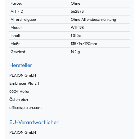
Farbe:
Ohne
Technisches
Wert
Art.-ID
662873
Merkmal
Altersfreigabe
Ohne Altersbeschränkung
Modell
WII-198
Inhalt
1 Stück
Maße
135×14×190mm
Gewicht
142 g
Hersteller
PLAION GmbH
Embracer Platz
1
6604
Höfen
Österreich
office@plaion.com
EU-Verantwortlicher
PLAION GmbH