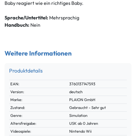
Baby reagiert wie ein richtiges Baby.
Sprache/Untertitel:
Mehrsprachig
Handbuch:
Nein
Weitere Informationen
Produktdetails
Technisches
Wert
EAN:
3760137147593
Merkmal
Version:
deutsch
Marke:
PLAION GmbH
Zustand:
Gebraucht - Sehr gut
Genre:
Simulation
Altersfreigabe:
USK ab 0 Jahren
Videospiele:
Nintendo Wii