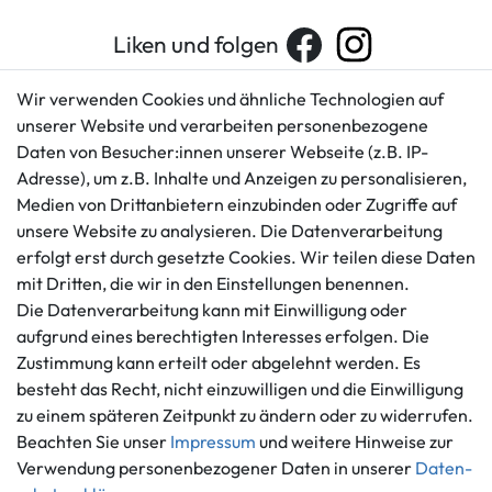
Liken und folgen
Wir verwenden Cookies und ähnliche Technologien auf
unserer Website und verarbeiten personenbezogene
Kundenservice
Rechtliches
Daten von Besucher:innen unserer Webseite (z.B. IP-
AGB
+49 421 596586
Adresse), um z.B. Inhalte und Anzeigen zu personalisieren,
Impressum
Medien von Drittanbietern einzubinden oder Zugriffe auf
Mo. - Fr. 9 - 16 Uhr
Datenschutzerklärung
unsere Website zu analysieren. Die Datenverarbeitung
info@gameworld.de
erfolgt erst durch gesetzte Cookies. Wir teilen diese Daten
Barrierefreiheitserklärung
Kontaktformular
mit Dritten, die wir in den Einstellungen benennen.
Widerrufs­recht
Die Datenverarbeitung kann mit Einwilligung oder
Vertrag widerrufen
aufgrund eines berechtigten Interesses erfolgen. Die
Informationen
Zahlungsmöglichkeiten
Zustimmung kann erteilt oder abgelehnt werden. Es
Ankauf
besteht das Recht, nicht einzuwilligen und die Einwilligung
zu einem späteren Zeitpunkt zu ändern oder zu widerrufen.
Über uns
Beachten Sie unser
Impressum
und weitere Hinweise zur
Häufig gestellte Fragen
Verwendung personenbezogener Daten in unserer
Daten­
Zahlung und Versand
Mitglied im Händlerbund