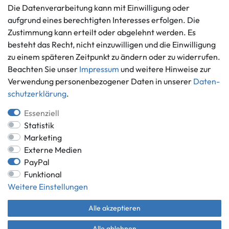
Die Datenverarbeitung kann mit Einwilligung oder
Vertrag widerrufen
aufgrund eines berechtigten Interesses erfolgen. Die
Informationen
Zahlungsmöglichkeiten
Zustimmung kann erteilt oder abgelehnt werden. Es
besteht das Recht, nicht einzuwilligen und die Einwilligung
Ankauf
zu einem späteren Zeitpunkt zu ändern oder zu widerrufen.
Über uns
Beachten Sie unser
Impressum
und weitere Hinweise zur
Häufig gestellte Fragen
Verwendung personenbezogener Daten in unserer
Daten­
Zahlung und Versand
Mitglied im Händlerbund
schutz­erklärung
.
Batterieentsorgung
Essenziell
Statistik
Marketing
Externe Medien
Versand innerhalb Deutschlands.
PayPal
*Alle Preise inkl. gesetzlicher MwSt.,
zzgl. Versandkosten
.
Funktional
** gilt für Lieferungen innerhalb Deutschlands, Lieferzeiten für andere
Weitere Einstellungen
Länder entnehmen Sie bitte der Schaltfläche mit den
Versandinformationen.
Alle akzeptieren
© Game World 2026 | Alle Rechte vorbehalten.
Alle ablehnen