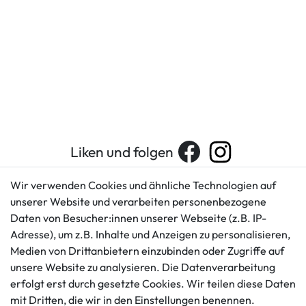
Liken und folgen
Wir verwenden Cookies und ähnliche Technologien auf
unserer Website und verarbeiten personenbezogene
Kundenservice
Rechtliches
Daten von Besucher:innen unserer Webseite (z.B. IP-
AGB
+49 421 596586
Adresse), um z.B. Inhalte und Anzeigen zu personalisieren,
Impressum
Medien von Drittanbietern einzubinden oder Zugriffe auf
Mo. - Fr. 9 - 16 Uhr
Datenschutzerklärung
unsere Website zu analysieren. Die Datenverarbeitung
info@gameworld.de
erfolgt erst durch gesetzte Cookies. Wir teilen diese Daten
Barrierefreiheitserklärung
Kontaktformular
mit Dritten, die wir in den Einstellungen benennen.
Widerrufs­recht