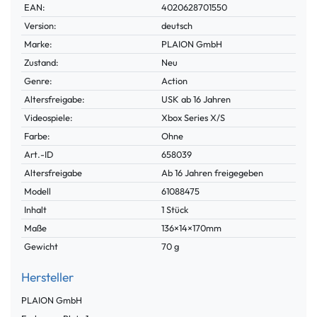
Technisches
Wert
EAN:
4020628701550
Merkmal
Version:
deutsch
Marke:
PLAION GmbH
Zustand:
Neu
Genre:
Action
Altersfreigabe:
USK ab 16 Jahren
Videospiele:
Xbox Series X/S
Farbe:
Ohne
Technisches
Wert
Art.-ID
658039
Merkmal
Altersfreigabe
Ab 16 Jahren freigegeben
Modell
61088475
Inhalt
1 Stück
Maße
136×14×170mm
Gewicht
70 g
Hersteller
PLAION GmbH