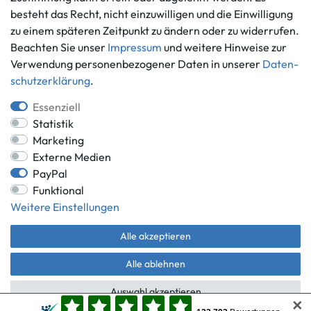
besteht das Recht, nicht einzuwilligen und die Einwilligung
Ankauf
zu einem späteren Zeitpunkt zu ändern oder zu widerrufen.
Über uns
Beachten Sie unser
Impressum
und weitere Hinweise zur
Häufig gestellte Fragen
Verwendung personenbezogener Daten in unserer
Daten­
Zahlung und Versand
Mitglied im Händlerbund
schutz­erklärung
.
Batterieentsorgung
Essenziell
Statistik
Marketing
Externe Medien
Versand innerhalb Deutschlands.
PayPal
*Alle Preise inkl. gesetzlicher MwSt.,
zzgl. Versandkosten
.
Funktional
** gilt für Lieferungen innerhalb Deutschlands, Lieferzeiten für andere
Weitere Einstellungen
Länder entnehmen Sie bitte der Schaltfläche mit den
Versandinformationen.
Alle akzeptieren
© Game World 2026 | Alle Rechte vorbehalten.
Alle ablehnen
Auswahl akzeptieren
✕