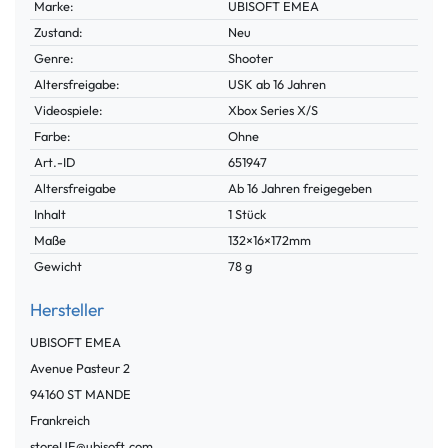
Marke:
UBISOFT EMEA
Zustand:
Neu
Genre:
Shooter
Altersfreigabe:
USK ab 16 Jahren
Videospiele:
Xbox Series X/S
Farbe:
Ohne
Technisches
Wert
Art.-ID
651947
Merkmal
Altersfreigabe
Ab 16 Jahren freigegeben
Inhalt
1 Stück
Maße
132×16×172mm
Gewicht
78 g
Hersteller
UBISOFT EMEA
Avenue Pasteur
2
94160
ST MANDE
Frankreich
storeUE@ubisoft.com