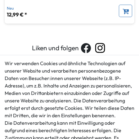
Neu
12,99 € *
Liken und folgen
Wir verwenden Cookies und ähnliche Technologien auf
unserer Website und verarbeiten personenbezogene
Kundenservice
Rechtliches
Daten von Besucher:innen unserer Webseite (z.B. IP-
AGB
+49 421 596586
Adresse), um z.B. Inhalte und Anzeigen zu personalisieren,
Impressum
Medien von Drittanbietern einzubinden oder Zugriffe auf
Mo. - Fr. 9 - 16 Uhr
Datenschutzerklärung
unsere Website zu analysieren. Die Datenverarbeitung
info@gameworld.de
erfolgt erst durch gesetzte Cookies. Wir teilen diese Daten
Barrierefreiheitserklärung
Kontaktformular
mit Dritten, die wir in den Einstellungen benennen.
Widerrufs­recht
Die Datenverarbeitung kann mit Einwilligung oder
Vertrag widerrufen
aufgrund eines berechtigten Interesses erfolgen. Die
Informationen
Zahlungsmöglichkeiten
Zustimmung kann erteilt oder abgelehnt werden. Es