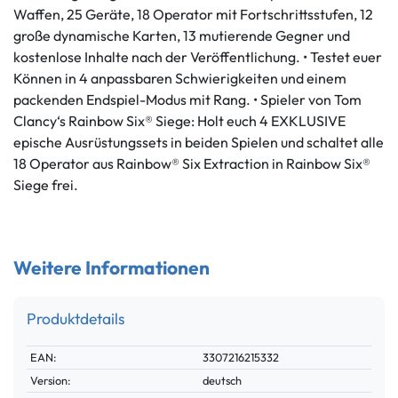
Waffen, 25 Geräte, 18 Operator mit Fortschrittsstufen, 12
große dynamische Karten, 13 mutierende Gegner und
kostenlose Inhalte nach der Veröffentlichung. • Testet euer
Können in 4 anpassbaren Schwierigkeiten und einem
packenden Endspiel-Modus mit Rang. • Spieler von Tom
Clancy‘s Rainbow Six® Siege: Holt euch 4 EXKLUSIVE
epische Ausrüstungssets in beiden Spielen und schaltet alle
18 Operator aus Rainbow® Six Extraction in Rainbow Six®
Siege frei.
Weitere Informationen
Produktdetails
Technisches
Wert
EAN:
3307216215332
Merkmal
Version:
deutsch