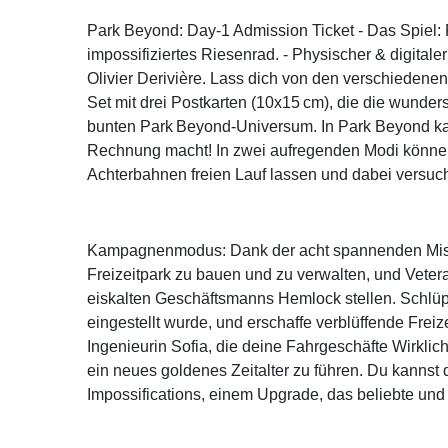
Park Beyond: Day-1 Admission Ticket - Das Spiel:
impossifiziertes Riesenrad. - Physischer & digit
Olivier Derivière. Lass dich von den verschiedene
Set mit drei Postkarten (10x15 cm), die die wunder
bunten Park Beyond-Universum. In Park Beyond kann
Rechnung macht! In zwei aufregenden Modi können 
Achterbahnen freien Lauf lassen und dabei versuc
Kampagnenmodus: Dank der acht spannenden Missi
Freizeitpark zu bauen und zu verwalten, und Vete
eiskalten Geschäftsmanns Hemlock stellen. Schlüpf
eingestellt wurde, und erschaffe verblüffende Freiz
Ingenieurin Sofia, die deine Fahrgeschäfte Wirklic
ein neues goldenes Zeitalter zu führen. Du kanns
Impossifications, einem Upgrade, das beliebte und 