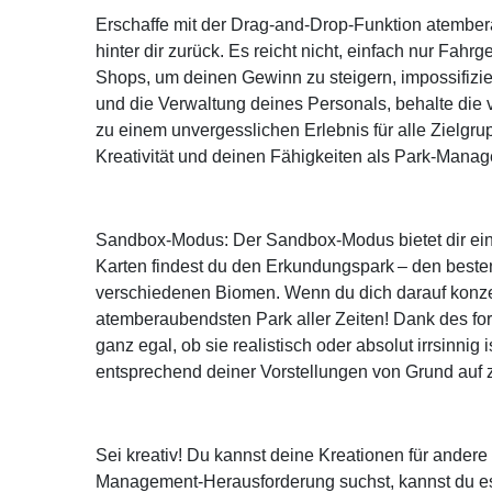
Erschaffe mit der Drag-and-Drop-Funktion atember
hinter dir zurück. Es reicht nicht, einfach nur Fah
Shops, um deinen Gewinn zu steigern, impossifizi
und die Verwaltung deines Personals, behalte die 
zu einem unvergesslichen Erlebnis für alle Zielgr
Kreativität und deinen Fähigkeiten als Park-Manag
Sandbox-Modus: Der Sandbox-Modus bietet dir ein 
Karten findest du den Erkundungspark – den besten 
verschiedenen Biomen. Wenn du dich darauf konzentr
atemberaubendsten Park aller Zeiten! Dank des for
ganz egal, ob sie realistisch oder absolut irrsin
entsprechend deiner Vorstellungen von Grund auf z
Sei kreativ! Du kannst deine Kreationen für ander
Management-Herausforderung suchst, kannst du es