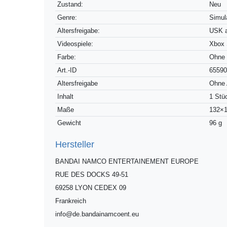
Zustand:
Neu
Genre:
Simul
Altersfreigabe:
USK a
Videospiele:
Xbox 
Farbe:
Ohne
Technisches
Wert
Art.-ID
6559
Merkmal
Altersfreigabe
Ohne 
Inhalt
1 Stü
Maße
132×
Gewicht
96 g
Hersteller
BANDAI NAMCO ENTERTAINEMENT EUROPE
RUE DES DOCKS
49-51
69258
LYON CEDEX 09
Frankreich
info@de.bandainamcoent.eu