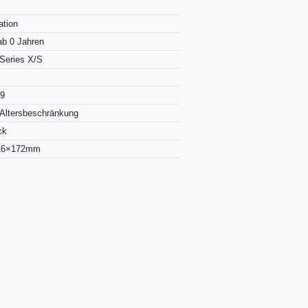
ation
b 0 Jahren
Series X/S
09
Altersbeschränkung
ck
16×172mm