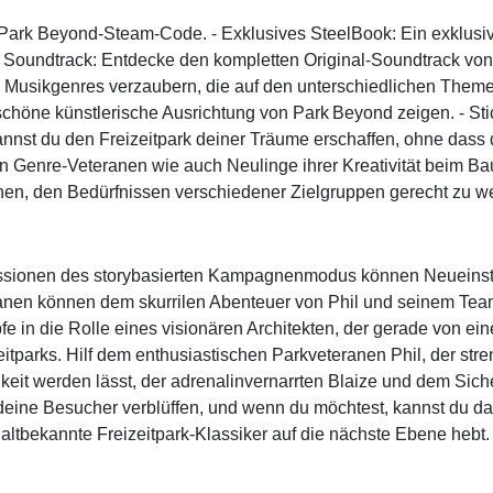
 Park Beyond-Steam-Code. - Exklusives SteelBook: Ein exklusiv
aler Soundtrack: Entdecke den kompletten Original-Soundtrack 
n Musikgenres verzaubern, die auf den unterschiedlichen Themen
schöne künstlerische Ausrichtung von Park Beyond zeigen. - Sti
st du den Freizeitpark deiner Träume erschaffen, ohne dass di
Genre-Veteranen wie auch Neulinge ihrer Kreativität beim Bau
hen, den Bedürfnissen verschiedener Zielgruppen gerecht zu w
onen des storybasierten Kampagnenmodus können Neueinsteig
ranen können dem skurrilen Abenteuer von Phil und seinem Tea
e in die Rolle eines visionären Architekten, der gerade von 
eitparks. Hilf dem enthusiastischen Parkveteranen Phil, der str
hkeit werden lässt, der adrenalinvernarrten Blaize und dem Sich
t deine Besucher verblüffen, und wenn du möchtest, kannst du 
altbekannte Freizeitpark-Klassiker auf die nächste Ebene hebt.