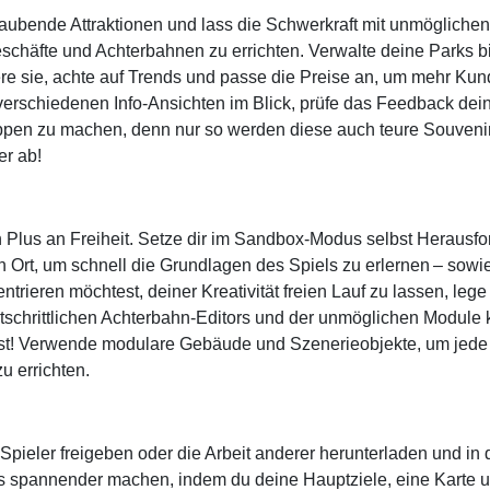
aubende Attraktionen und lass die Schwerkraft mit unmöglich
rgeschäfte und Achterbahnen zu errichten. Verwalte deine Parks 
ere sie, achte auf Trends und passe die Preise an, um mehr K
verschiedenen Info-Ansichten im Blick, prüfe das Feedback dei
uppen zu machen, denn nur so werden diese auch teure Souvenir
er ab!
Plus an Freiheit. Setze dir im Sandbox-Modus selbst Herausfo
Ort, um schnell die Grundlagen des Spiels zu erlernen – sowie 
ieren möchtest, deiner Kreativität freien Lauf zu lassen, lege
tschrittlichen Achterbahn-Editors und der unmöglichen Module 
nig ist! Verwende modulare Gebäude und Szenerieobjekte, um jed
u errichten.
e Spieler freigeben oder die Arbeit anderer herunterladen und 
 spannender machen, indem du deine Hauptziele, eine Karte un