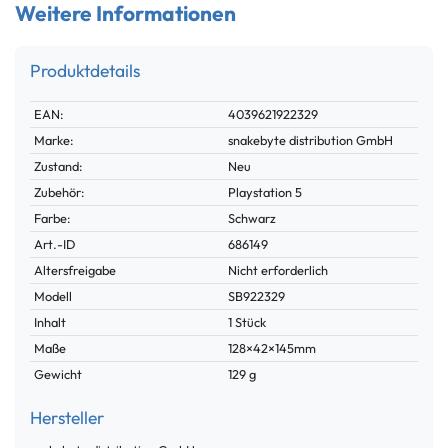
Weitere Informationen
Produktdetails
Technisches
Wert
EAN:
4039621922329
Merkmal
Marke:
snakebyte distribution GmbH
Zustand:
Neu
Zubehör:
Playstation 5
Farbe:
Schwarz
Technisches
Wert
Art.-ID
686149
Merkmal
Altersfreigabe
Nicht erforderlich
Modell
SB922329
Inhalt
1 Stück
Maße
128×42×145mm
Gewicht
129 g
Hersteller