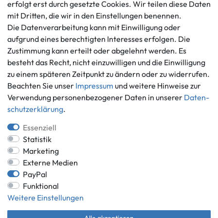
erfolgt erst durch gesetzte Cookies. Wir teilen diese Daten
Barrierefreiheitserklärung
Kontaktformular
mit Dritten, die wir in den Einstellungen benennen.
Widerrufs­recht
Die Datenverarbeitung kann mit Einwilligung oder
Vertrag widerrufen
aufgrund eines berechtigten Interesses erfolgen. Die
Informationen
Zahlungsmöglichkeiten
Zustimmung kann erteilt oder abgelehnt werden. Es
besteht das Recht, nicht einzuwilligen und die Einwilligung
Ankauf
zu einem späteren Zeitpunkt zu ändern oder zu widerrufen.
Über uns
Beachten Sie unser
Impressum
und weitere Hinweise zur
Häufig gestellte Fragen
Verwendung personenbezogener Daten in unserer
Daten­
Zahlung und Versand
Mitglied im Händlerbund
schutz­erklärung
.
Batterieentsorgung
Essenziell
Statistik
Marketing
Externe Medien
Versand innerhalb Deutschlands.
PayPal
*Alle Preise inkl. gesetzlicher MwSt.,
zzgl. Versandkosten
.
Funktional
** gilt für Lieferungen innerhalb Deutschlands, Lieferzeiten für andere
Weitere Einstellungen
Länder entnehmen Sie bitte der Schaltfläche mit den
Versandinformationen.