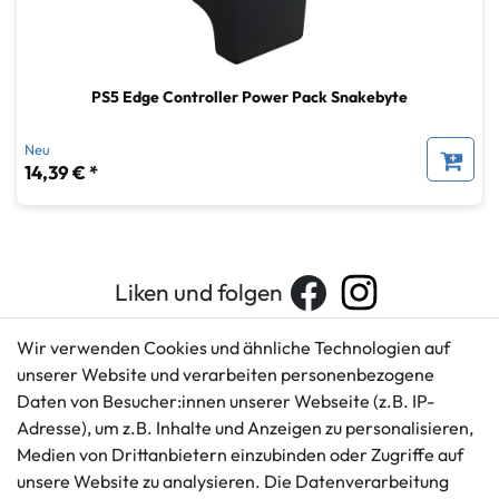
PS5 Edge Controller Power Pack Snakebyte
Neu
14,39 € *
Liken und folgen
Wir verwenden Cookies und ähnliche Technologien auf
unserer Website und verarbeiten personenbezogene
Kundenservice
Rechtliches
Daten von Besucher:innen unserer Webseite (z.B. IP-
AGB
+49 421 596586
Adresse), um z.B. Inhalte und Anzeigen zu personalisieren,
Impressum
Medien von Drittanbietern einzubinden oder Zugriffe auf
Mo. - Fr. 9 - 16 Uhr
Datenschutzerklärung
unsere Website zu analysieren. Die Datenverarbeitung
info@gameworld.de