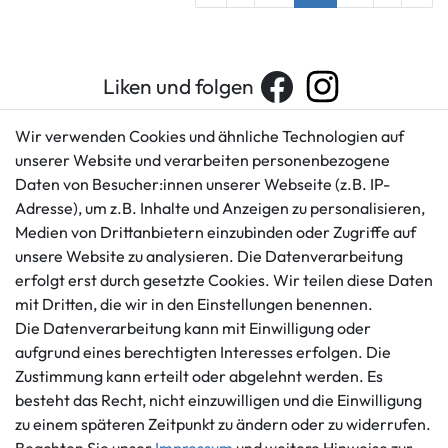
Liken und folgen
Wir verwenden Cookies und ähnliche Technologien auf
unserer Website und verarbeiten personenbezogene
Kundenservice
Rechtliches
Daten von Besucher:innen unserer Webseite (z.B. IP-
AGB
+49 421 596586
Adresse), um z.B. Inhalte und Anzeigen zu personalisieren,
Impressum
Medien von Drittanbietern einzubinden oder Zugriffe auf
Mo. - Fr. 9 - 16 Uhr
Datenschutzerklärung
unsere Website zu analysieren. Die Datenverarbeitung
info@gameworld.de
erfolgt erst durch gesetzte Cookies. Wir teilen diese Daten
Barrierefreiheitserklärung
Kontaktformular
mit Dritten, die wir in den Einstellungen benennen.
Widerrufs­recht
Die Datenverarbeitung kann mit Einwilligung oder
Vertrag widerrufen
aufgrund eines berechtigten Interesses erfolgen. Die
Informationen
Zahlungsmöglichkeiten
Zustimmung kann erteilt oder abgelehnt werden. Es
besteht das Recht, nicht einzuwilligen und die Einwilligung
Ankauf
zu einem späteren Zeitpunkt zu ändern oder zu widerrufen.
Über uns