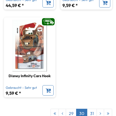
Controller Li-Ion
44,59 € *
9,59 € *
Disney Infinity Cars Hook
Gebraucht - Sehr gut
9,59 € *
29
30
31