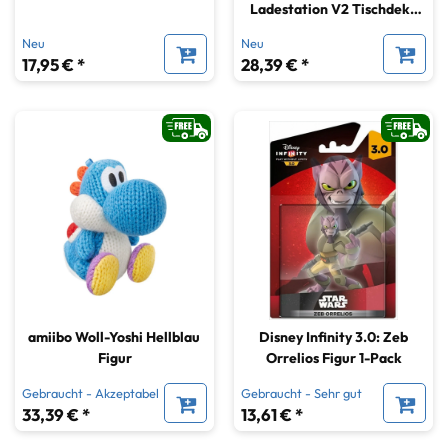
Ladestation V2 Tischdeko
Fanartikel Lifestyle
Neu
Neu
Kopfhorer Halter
17,95 € *
28,39 € *
amiibo Woll-Yoshi Hellblau
Disney Infinity 3.0: Zeb
Figur
Orrelios Figur 1-Pack
Gebraucht - Akzeptabel
Gebraucht - Sehr gut
33,39 € *
13,61 € *