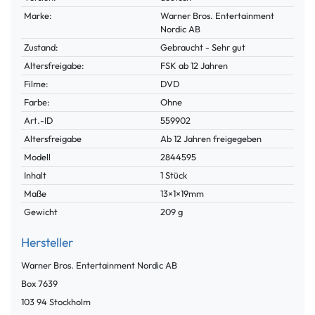
Marke:
Warner Bros. Entertainment
Nordic AB
Zustand:
Gebraucht - Sehr gut
Altersfreigabe:
FSK ab 12 Jahren
Filme:
DVD
Farbe:
Ohne
Technisches
Wert
Art.-ID
559902
Merkmal
Altersfreigabe
Ab 12 Jahren freigegeben
Modell
2844595
Inhalt
1 Stück
Maße
13×1×19mm
Gewicht
209 g
Hersteller
Warner Bros. Entertainment Nordic AB
Box
7639
103 94
Stockholm