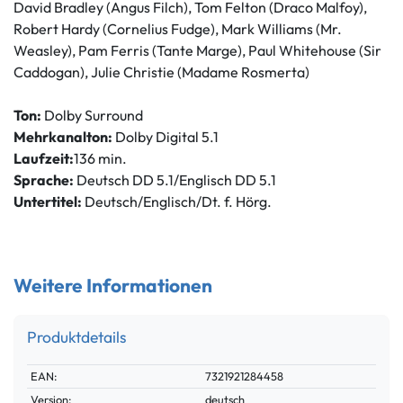
David Bradley (Angus Filch), Tom Felton (Draco Malfoy),
Robert Hardy (Cornelius Fudge), Mark Williams (Mr.
Weasley), Pam Ferris (Tante Marge), Paul Whitehouse (Sir
Caddogan), Julie Christie (Madame Rosmerta)
Ton:
Dolby Surround
Mehrkanalton:
Dolby Digital 5.1
Laufzeit:
136 min.
Sprache:
Deutsch DD 5.1/Englisch DD 5.1
Untertitel:
Deutsch/Englisch/Dt. f. Hörg.
Weitere Informationen
Produktdetails
Technisches
Wert
EAN:
7321921284458
Merkmal
Version:
deutsch