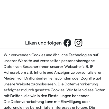
Liken und folgen
Wir verwenden Cookies und ähnliche Technologien auf
unserer Website und verarbeiten personenbezogene
Kundenservice
Rechtliches
Daten von Besucher:innen unserer Webseite (z.B. IP-
AGB
+49 421 596586
Adresse), um z.B. Inhalte und Anzeigen zu personalisieren,
Impressum
Medien von Drittanbietern einzubinden oder Zugriffe auf
Mo. - Fr. 9 - 16 Uhr
Datenschutzerklärung
unsere Website zu analysieren. Die Datenverarbeitung
info@gameworld.de
erfolgt erst durch gesetzte Cookies. Wir teilen diese Daten
Barrierefreiheitserklärung
Kontaktformular
mit Dritten, die wir in den Einstellungen benennen.
Widerrufs­recht
Die Datenverarbeitung kann mit Einwilligung oder
Vertrag widerrufen
aufgrund eines berechtigten Interesses erfolgen. Die