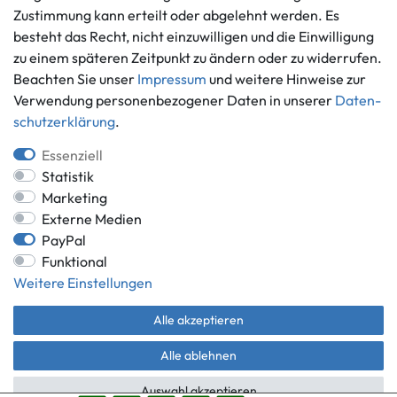
Informationen
Zahlungsmöglichkeiten
Zustimmung kann erteilt oder abgelehnt werden. Es
Ankauf
besteht das Recht, nicht einzuwilligen und die Einwilligung
zu einem späteren Zeitpunkt zu ändern oder zu widerrufen.
Über uns
Beachten Sie unser
Impressum
und weitere Hinweise zur
Häufig gestellte Fragen
Verwendung personenbezogener Daten in unserer
Daten­
Zahlung und Versand
Mitglied im Händlerbund
schutz­erklärung
.
Batterieentsorgung
Essenziell
Statistik
Marketing
Externe Medien
Versand innerhalb Deutschlands.
PayPal
*Alle Preise inkl. gesetzlicher MwSt.,
zzgl. Versandkosten
.
Funktional
** gilt für Lieferungen innerhalb Deutschlands, Lieferzeiten für andere
Weitere Einstellungen
Länder entnehmen Sie bitte der Schaltfläche mit den
Versandinformationen.
Alle akzeptieren
© Game World 2026 | Alle Rechte vorbehalten.
Alle ablehnen
Auswahl akzeptieren