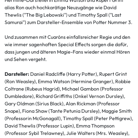
Hermine-Darstellerin Emma Watson und Rupert Grint
alias Ron auch hochkarätige Neuzugänge wie David
Thewlis ("The Big Lebowski") und Timothy Spall ("Last
Samurai") zum Darsteller-Ensemble von Potter Nummer 3.
Und zusammen mit Cuaróns einfallsreicher Regie und den
wie immer sagenhaften Special Effects sorgen die dafür,
dass jungen und älteren Magie-Fans wieder einmal Hören
und Sehen vergeht.
Darsteller:
Daniel Radcliffe (Harry Potter), Rupert Grint
(Ron Weasley), Emma Watson (Hermine Granger), Robbie
Coltrane (Rubeus Hagrid), Michael Gambon (Professor
Dumbledore), Richard Griffiths (Onkel Vernon Dursley),
Gary Oldman (Sirius Black), Alan Rickman (Professor
Snape), Fiona Shaw (Tante Petunia Dursley), Maggie Smith
(Professorin McGonagall), Timothy Spall (Peter Pettigrew),
David Thewlis (Professor Lupin), Emma Thompson
(Professor Sybil Trelawney), Julie Walters (Mrs. Weasley),