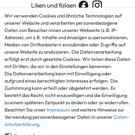
Liken und folgen
Wir verwenden Cookies und ähnliche Technologien auf
unserer Website und verarbeiten personenbezogene
Daten von Besucher:innen unserer Webseite (z.B. IP-
Kundenservice
Rechtliches
Adresse), um z.B. Inhalte und Anzeigen zu personalisieren,
AGB
+49 421 596586
Medien von Drittanbietern einzubinden oder Zugriffe auf
Impressum
Mo. - Fr. 9 - 16 Uhr
unsere Website zu analysieren. Die Datenverarbeitung
Datenschutzerklärung
erfolgt erst durch gesetzte Cookies. Wir teilen diese Daten
info@gameworld.de
Barrierefreiheitserklärung
mit Dritten, die wir in den Einstellungen benennen.
Kontaktformular
Widerrufs­recht
Die Datenverarbeitung kann mit Einwilligung oder
Vertrag widerrufen
aufgrund eines berechtigten Interesses erfolgen. Die
Zustimmung kann erteilt oder abgelehnt werden. Es
Informationen
Zahlungsmöglichkeiten
besteht das Recht, nicht einzuwilligen und die Einwilligung
Ankauf
zu einem späteren Zeitpunkt zu ändern oder zu widerrufen.
Über uns
Beachten Sie unser
Impressum
und weitere Hinweise zur
Häufig gestellte Fragen
Verwendung personenbezogener Daten in unserer
Daten­
Zahlung und Versand
schutz­erklärung
.
Mitglied im Händlerbund
Batterieentsorgung