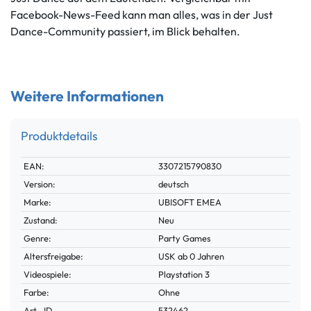
Facebook-News-Feed kann man alles, was in der Just
Dance-Community passiert, im Blick behalten.
Weitere Informationen
Produktdetails
Technisches
Wert
EAN:
3307215790830
Merkmal
Version:
deutsch
Marke:
UBISOFT EMEA
Zustand:
Neu
Genre:
Party Games
Altersfreigabe:
USK ab 0 Jahren
Videospiele:
Playstation 3
Farbe:
Ohne
Technisches
Wert
Art.-ID
532462