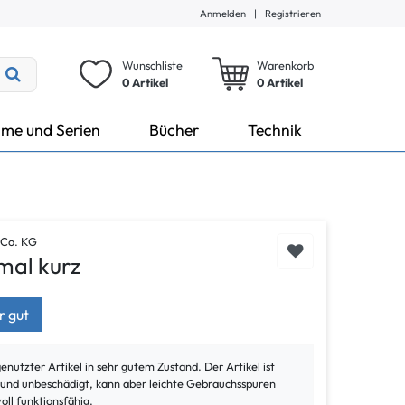
Anmelden
|
Registrieren
Wunschliste
Warenkorb
0 Artikel
0
Artikel
lme und Serien
Bücher
Technik
 Co. KG
mal kurz
r gut
genutzter Artikel in sehr gutem Zustand. Der Artikel ist
t und unbeschädigt, kann aber leichte Gebrauchsspuren
voll funktionsfähig.