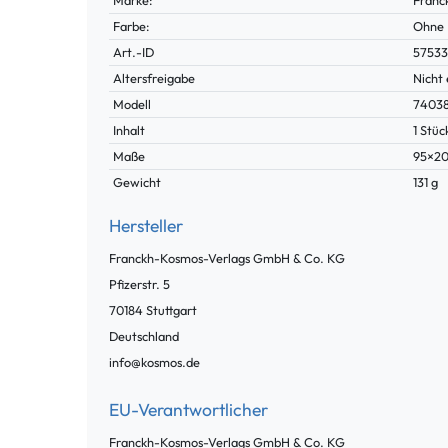
Farbe:
Ohne
Technisches
Wert
Art.-ID
5753
Merkmal
Altersfreigabe
Nicht 
Modell
7403
Inhalt
1 Stüc
Maße
95×2
Gewicht
131 g
Hersteller
Franckh-Kosmos-Verlags GmbH & Co. KG
Pfizerstr.
5
70184
Stuttgart
Deutschland
info@kosmos.de
EU-Verantwortlicher
Franckh-Kosmos-Verlags GmbH & Co. KG