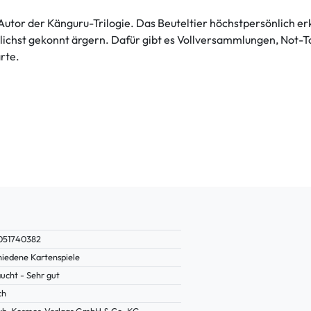
utor der Känguru-Trilogie. Das Beuteltier höchstpersönlich erk
öglichst gekonnt ärgern. Dafür gibt es Vollversammlungen, Not
rte.
051740382
hiedene Kartenspiele
ucht - Sehr gut
ch
kh-Kosmos-Verlags GmbH & Co. KG