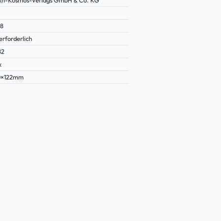
38
erforderlich
82
k
0×122mm