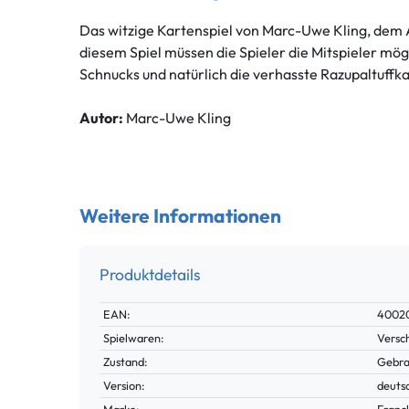
Das witzige Kartenspiel von Marc-Uwe Kling, dem A
diesem Spiel müssen die Spieler die Mitspieler m
Schnucks und natürlich die verhasste Razupaltuffka
Autor:
Marc-Uwe Kling
Weitere Informationen
Produktdetails
Technisches
Wert
EAN:
4002
Merkmal
Spielwaren:
Versc
Zustand:
Gebra
Version:
deuts
Marke:
Franc