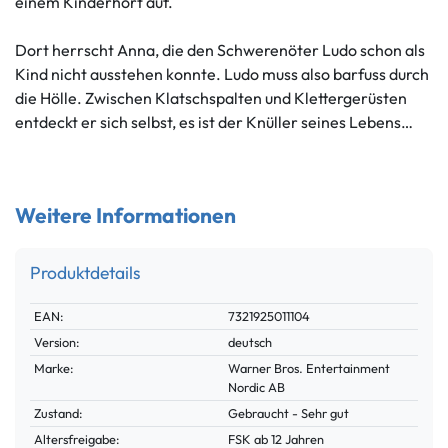
einem Kinderhort auf.
Dort herrscht Anna, die den Schwerenöter Ludo schon als
Kind nicht ausstehen konnte. Ludo muss also barfuss durch
die Hölle. Zwischen Klatschspalten und Klettergerüsten
entdeckt er sich selbst, es ist der Knüller seines Lebens…
Weitere Informationen
Produktdetails
Technisches
Wert
EAN:
7321925011104
Merkmal
Version:
deutsch
Marke:
Warner Bros. Entertainment
Nordic AB
Zustand:
Gebraucht - Sehr gut
Altersfreigabe:
FSK ab 12 Jahren