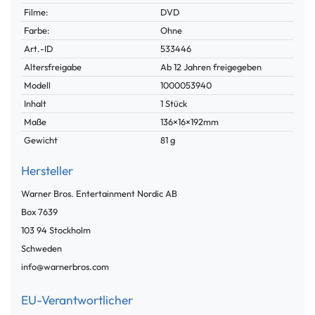
Filme:
DVD
Farbe:
Ohne
Technisches
Wert
Art.-ID
533446
Merkmal
Altersfreigabe
Ab 12 Jahren freigegeben
Modell
1000053940
Inhalt
1 Stück
Maße
136×16×192mm
Gewicht
81 g
Hersteller
Warner Bros. Entertainment Nordic AB
Box
7639
103 94
Stockholm
Schweden
info@warnerbros.com
EU-Verantwortlicher