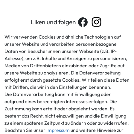
Liken und folgen
Wir verwenden Cookies und ähnliche Technologien auf
unserer Website und verarbeiten personenbezogene
Kundenservice
Rechtliches
Daten von Besucher:innen unserer Webseite (z.B. IP-
AGB
+49 421 596586
Adresse), um z.B. Inhalte und Anzeigen zu personalisieren,
Impressum
Medien von Drittanbietern einzubinden oder Zugriffe auf
Mo. - Fr. 9 - 16 Uhr
Datenschutzerklärung
unsere Website zu analysieren. Die Datenverarbeitung
info@gameworld.de
erfolgt erst durch gesetzte Cookies. Wir teilen diese Daten
Barrierefreiheitserklärung
Kontaktformular
mit Dritten, die wir in den Einstellungen benennen.
Widerrufs­recht
Die Datenverarbeitung kann mit Einwilligung oder
Vertrag widerrufen
aufgrund eines berechtigten Interesses erfolgen. Die
Informationen
Zahlungsmöglichkeiten
Zustimmung kann erteilt oder abgelehnt werden. Es
Ankauf
besteht das Recht, nicht einzuwilligen und die Einwilligung
zu einem späteren Zeitpunkt zu ändern oder zu widerrufen.
Über uns
Beachten Sie unser
Impressum
und weitere Hinweise zur
Häufig gestellte Fragen