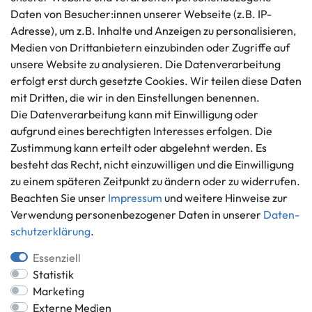
Daten von Besucher:innen unserer Webseite (z.B. IP-
Kundenservice
Rechtliches
Adresse), um z.B. Inhalte und Anzeigen zu personalisieren,
AGB
+49 421 596586
Medien von Drittanbietern einzubinden oder Zugriffe auf
Impressum
Mo. - Fr. 9 - 16 Uhr
unsere Website zu analysieren. Die Datenverarbeitung
Datenschutzerklärung
erfolgt erst durch gesetzte Cookies. Wir teilen diese Daten
info@gameworld.de
Barrierefreiheitserklärung
mit Dritten, die wir in den Einstellungen benennen.
Kontaktformular
Widerrufs­recht
Die Datenverarbeitung kann mit Einwilligung oder
Vertrag widerrufen
aufgrund eines berechtigten Interesses erfolgen. Die
Zustimmung kann erteilt oder abgelehnt werden. Es
Informationen
Zahlungsmöglichkeiten
besteht das Recht, nicht einzuwilligen und die Einwilligung
Ankauf
zu einem späteren Zeitpunkt zu ändern oder zu widerrufen.
Über uns
Beachten Sie unser
Impressum
und weitere Hinweise zur
Häufig gestellte Fragen
Verwendung personenbezogener Daten in unserer
Daten­
Zahlung und Versand
schutz­erklärung
.
Mitglied im Händlerbund
Batterieentsorgung
Essenziell
Statistik
Marketing
Externe Medien