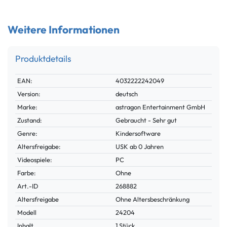
Weitere Informationen
Produktdetails
Technisches
Wert
EAN:
4032222242049
Merkmal
Version:
deutsch
Marke:
astragon Entertainment GmbH
Zustand:
Gebraucht - Sehr gut
Genre:
Kindersoftware
Altersfreigabe:
USK ab 0 Jahren
Videospiele:
PC
Farbe:
Ohne
Technisches
Wert
Art.-ID
268882
Merkmal
Altersfreigabe
Ohne Altersbeschränkung
Modell
24204
Inhalt
1 Stück