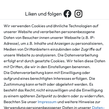
Liken und folgen
Wir verwenden Cookies und ähnliche Technologien auf
unserer Website und verarbeiten personenbezogene
Kundenservice
Rechtliches
Daten von Besucher:innen unserer Webseite (z.B. IP-
AGB
+49 421 596586
Adresse), um z.B. Inhalte und Anzeigen zu personalisieren,
Impressum
Medien von Drittanbietern einzubinden oder Zugriffe auf
Mo. - Fr. 9 - 16 Uhr
Datenschutzerklärung
unsere Website zu analysieren. Die Datenverarbeitung
info@gameworld.de
Barrierefreiheitserklärung
erfolgt erst durch gesetzte Cookies. Wir teilen diese Daten
Kontaktformular
mit Dritten, die wir in den Einstellungen benennen.
Widerrufs­recht
Die Datenverarbeitung kann mit Einwilligung oder
Vertrag widerrufen
aufgrund eines berechtigten Interesses erfolgen. Die
Informationen
Zahlungsmöglichkeiten
Zustimmung kann erteilt oder abgelehnt werden. Es
Ankauf
besteht das Recht, nicht einzuwilligen und die Einwilligung
zu einem späteren Zeitpunkt zu ändern oder zu widerrufen.
Über uns
Beachten Sie unser
Impressum
und weitere Hinweise zur
Häufig gestellte Fragen
Verwendung personenbezogener Daten in unserer
Daten­
Zahlung und Versand