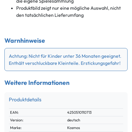
die eigene Spielesammlung
Produktbild zeigt nur eine mögliche Auswahl, nicht
den tatsächlichen Lieferumfang
Warnhinweise
Achtung: Nicht für Kinder unter 36 Monaten geeignet.
Enthält verschluckbare Kleinteile. Erstickungsgefahr!
Weitere Informationen
Produktdetails
Technisches
Wert
EAN:
4250510110713
Merkmal
Version:
deutsch
Marke:
Kosmos