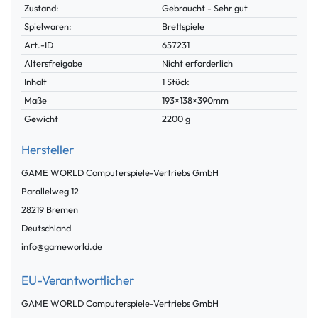
Zustand:
Gebraucht - Sehr gut
Spielwaren:
Brettspiele
Technisches
Wert
Art.-ID
657231
Merkmal
Altersfreigabe
Nicht erforderlich
Inhalt
1 Stück
Maße
193×138×390mm
Gewicht
2200 g
Hersteller
GAME WORLD Computerspiele-Vertriebs GmbH
Parallelweg
12
28219
Bremen
Deutschland
info@gameworld.de
EU-Verantwortlicher
GAME WORLD Computerspiele-Vertriebs GmbH