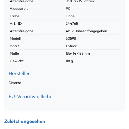
Altersfreigabe:
USK ab 16 Jahren
Videospiele:
PC
Farbe:
Ohne
Technisches
Wert
Art.-ID
244765
Merkmal
Altersfreigabe
Ab 16 Jahren freigegeben
Modell
60598
Inhalt
1 Stück
Maße
136×14×188mm
Gewicht
118 g
Hersteller
Diverse
EU-Verantwortlicher
Zuletzt angesehen