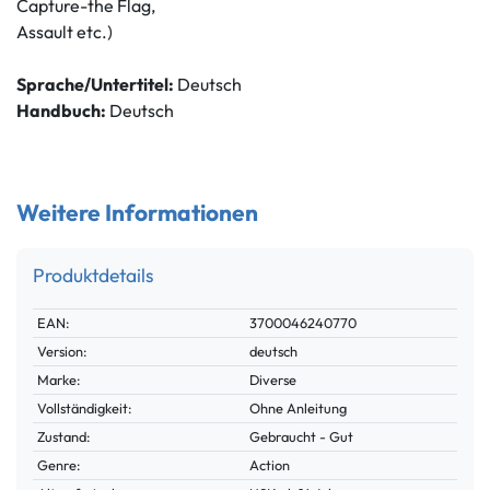
Capture-the Flag,
Assault etc.)
Sprache/Untertitel:
Deutsch
Handbuch:
Deutsch
Weitere Informationen
Produktdetails
Technisches
Wert
EAN:
3700046240770
Merkmal
Version:
deutsch
Marke:
Diverse
Vollständigkeit:
Ohne Anleitung
Zustand:
Gebraucht - Gut
Genre:
Action