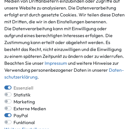
Medien von Drittanbietern einzubinden oder Zugriffe auf
Impressum
Mo. - Fr. 9 - 16 Uhr
unsere Website zu analysieren. Die Datenverarbeitung
Datenschutzerklärung
erfolgt erst durch gesetzte Cookies. Wir teilen diese Daten
info@gameworld.de
Barrierefreiheitserklärung
mit Dritten, die wir in den Einstellungen benennen.
Kontaktformular
Widerrufs­recht
Die Datenverarbeitung kann mit Einwilligung oder
Vertrag widerrufen
aufgrund eines berechtigten Interesses erfolgen. Die
Zustimmung kann erteilt oder abgelehnt werden. Es
Informationen
Zahlungsmöglichkeiten
besteht das Recht, nicht einzuwilligen und die Einwilligung
Ankauf
zu einem späteren Zeitpunkt zu ändern oder zu widerrufen.
Über uns
Beachten Sie unser
Impressum
und weitere Hinweise zur
Häufig gestellte Fragen
Verwendung personenbezogener Daten in unserer
Daten­
Zahlung und Versand
schutz­erklärung
.
Mitglied im Händlerbund
Batterieentsorgung
Essenziell
Statistik
Marketing
Externe Medien
Versand innerhalb Deutschlands.
PayPal
Funktional
*Alle Preise inkl. gesetzlicher MwSt.,
zzgl. Versandkosten
.