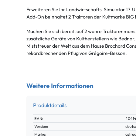
Erweiteren Sie Ihr Landwirtschafts-Simulator 17-Un
Add-On beinhaltet 2 Traktoren der Kultmarke BIG 
Machen Sie sich bereit, auf 2 wahre Traktorenmonst
zusätzliche Geräte von Kultherstellern wie Bedna
Miststreuer der Welt aus dem Hause Brochard Cons
rekordbrechenden Pflug von Grégoire-Besson.
Weitere Informationen
Produktdetails
Technisches
Wert
EAN:
4041
Merkmal
Version:
deuts
Marke:
astra