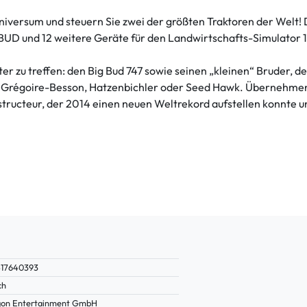
iversum und steuern Sie zwei der größten Traktoren der Welt! D
BUD und 12 weitere Geräte für den Landwirtschafts-Simulator 1
er zu treffen: den Big Bud 747 sowie seinen „kleinen“ Bruder, 
r, Grégoire-Besson, Hatzenbichler oder Seed Hawk. Übernehmen 
tructeur, der 2014 einen neuen Weltrekord aufstellen konnte u
417640393
ch
gon Entertainment GmbH