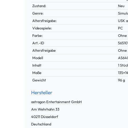
Zustand:
Neu
Genre:
Simul
Altersfreigabe:
USK a
Videospiele:
PC
Farbe:
Ohne
Technisches
Wert
Art.-ID
56510
Merkmal
Altersfreigabe
Ohne 
Modell
AS64
Inhalt
1 Stüc
Maße
135×
Gewicht
96 g
Hersteller
astragon Entertainment GmbH
Am Wehrhahn
33
40211
Düsseldorf
Deutschland