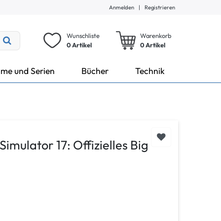
Anmelden
|
Registrieren
Wunschliste
Warenkorb
0 Artikel
0
Artikel
lme und Serien
Bücher
Technik
imulator 17: Offizielles Big