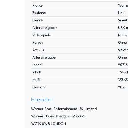
Marke:
Warne
Zustand:
Neu
Genre:
Simul
Altersfreigabe:
USK a
Videospiele:
Ninte
Farbe:
Ohne
Technisches
Wert
Art.-ID
52391
Merkmal
Altersfreigabe
Ohne 
Modell
90716
Inhalt
1 Stüc
Maße
123×
Gewicht
90 g
Hersteller
Warner Bros. Entertainment UK Limited
Warner House Theobalds Road
98
WC1X 8WB
LONDON