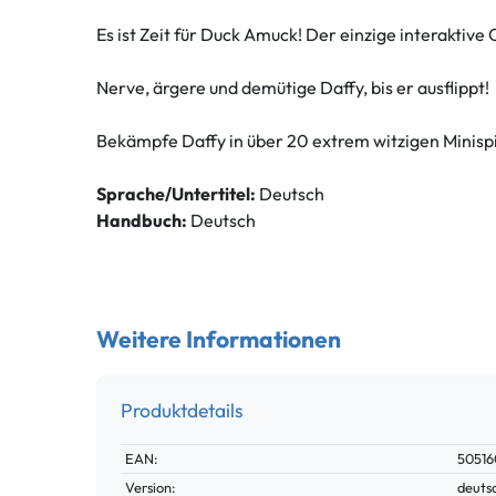
Es ist Zeit für Duck Amuck! Der einzige interaktive
Nerve, ärgere und demütige Daffy, bis er ausflippt!
Bekämpfe Daffy in über 20 extrem witzigen Minis
Sprache/Untertitel:
Deutsch
Handbuch:
Deutsch
Weitere Informationen
Produktdetails
Technisches
Wert
EAN:
50516
Merkmal
Version:
deuts