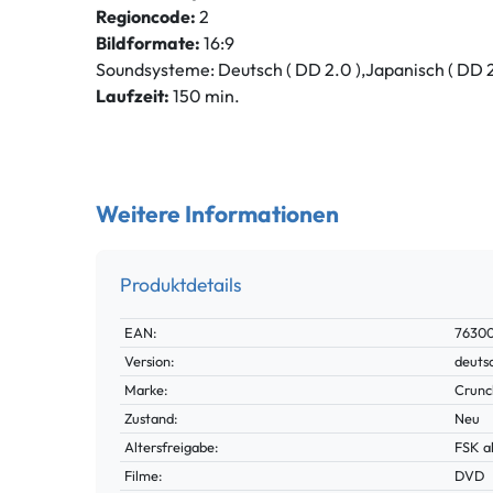
Regioncode:
2
Bildformate:
16:9
Soundsysteme: Deutsch ( DD 2.0 ),Japanisch ( DD 2
Laufzeit:
150 min.
Weitere Informationen
Produktdetails
Technisches
Wert
EAN:
76300
Merkmal
Version:
deuts
Marke:
Crunc
Zustand:
Neu
Altersfreigabe:
FSK a
Filme:
DVD