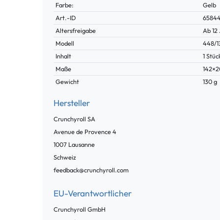
Farbe:
Gelb
Technisches
Wert
Art.-ID
6584
Merkmal
Altersfreigabe
Ab 12
Modell
448/1
Inhalt
1 Stüc
Maße
142×
Gewicht
130 g
Hersteller
Crunchyroll SA
Avenue de Provence
4
1007
Lausanne
Schweiz
feedback@crunchyroll.com
EU-Verantwortlicher
Crunchyroll GmbH