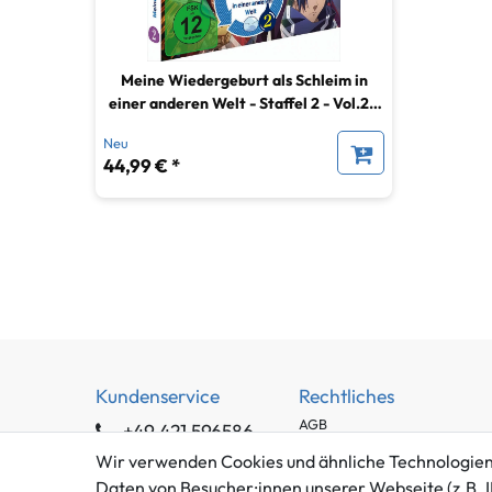
Meine Wiedergeburt als Schleim in
einer anderen Welt - Staffel 2 - Vol.2 -
DVD
Neu
44,99 € *
Kundenservice
Rechtliches
AGB
+49 421 596586
Impressum
Mo. - Fr. 9 - 16 Uhr
Wir verwenden Cookies und ähnliche Technologien
Datenschutzerklärung
Daten von Besucher:innen unserer Webseite (z.B. I