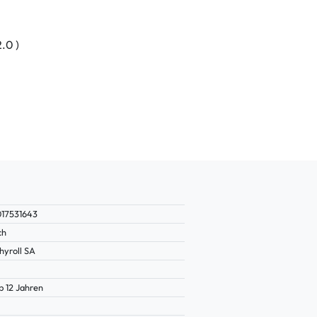
.0 )
17531643
ch
hyroll SA
b 12 Jahren