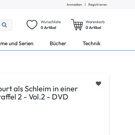
Anmelden
|
Registrieren
Wunschliste
Warenkorb
0 Artikel
0
Artikel
lme und Serien
Bücher
Technik
rt als Schleim in einer
affel 2 - Vol.2 - DVD