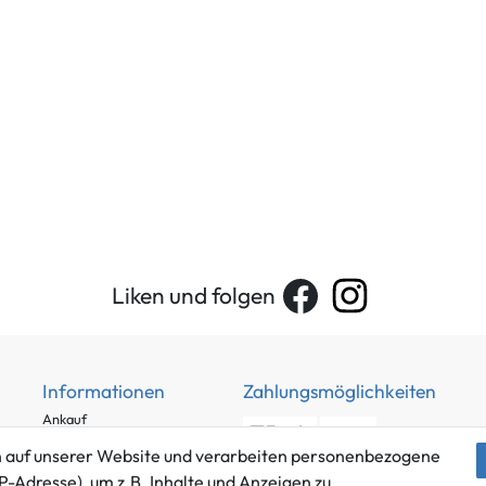
Liken und folgen
Informationen
Zahlungsmöglichkeiten
Ankauf
Über uns
 auf unserer Website und verarbeiten personenbezogene
Häufig gestellte Fragen
P-Adresse), um z.B. Inhalte und Anzeigen zu