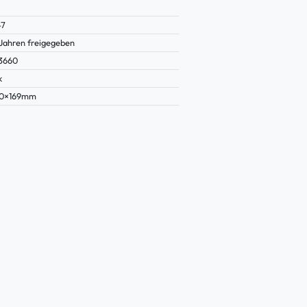
47
 Jahren freigegeben
3660
k
20×169mm