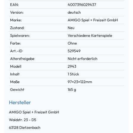
Technisches
Wert
EAN:
4007396029437
Merkmal
Version:
deutsch
Marke:
AMIGO Spiel + Freizeit GmbH
Zustand:
Neu
Spielwaren:
Verschiedene Kartenspiele
Farbe:
Ohne
Technisches
Wert
Art.-ID
529549
Merkmal
Altersfreigabe
Nicht erforderlich
Modell
2943
Inhalt
1 Stück
Maße
97×23×122mm
Gewicht
165 g
Hersteller
AMIGO Spiel + Freizeit GmbH
Waldstr.
23 - D5
63128
Dietzenbach