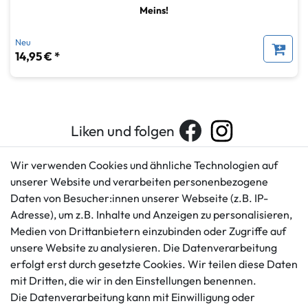
Meins!
Neu
14,95 € *
Liken und folgen
Wir verwenden Cookies und ähnliche Technologien auf
unserer Website und verarbeiten personenbezogene
Kundenservice
Rechtliches
Daten von Besucher:innen unserer Webseite (z.B. IP-
AGB
+49 421 596586
Adresse), um z.B. Inhalte und Anzeigen zu personalisieren,
Impressum
Medien von Drittanbietern einzubinden oder Zugriffe auf
Mo. - Fr. 9 - 16 Uhr
Datenschutzerklärung
unsere Website zu analysieren. Die Datenverarbeitung
info@gameworld.de
Barrierefreiheitserklärung
erfolgt erst durch gesetzte Cookies. Wir teilen diese Daten
Kontaktformular
mit Dritten, die wir in den Einstellungen benennen.
Widerrufs­recht
Die Datenverarbeitung kann mit Einwilligung oder
Vertrag widerrufen