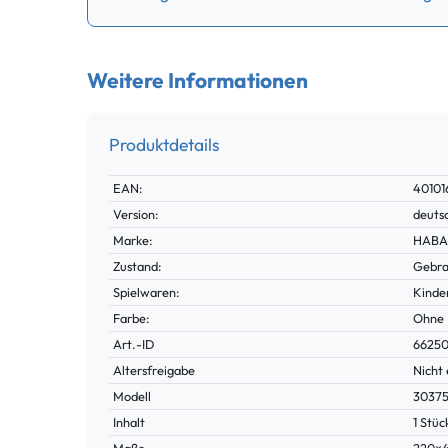
Weitere Informationen
Produktdetails
Technisches
Wert
EAN:
40101
Merkmal
Version:
deuts
Marke:
HABA 
Zustand:
Gebra
Spielwaren:
Kinde
Farbe:
Ohne
Technisches
Wert
Art.-ID
6625
Merkmal
Altersfreigabe
Nicht 
Modell
3037
Inhalt
1 Stüc