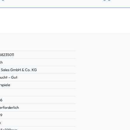
68235011
ch
Sales GmbH & Co. KG
ucht - Gut
rspiele
06
erforderlich
59
k