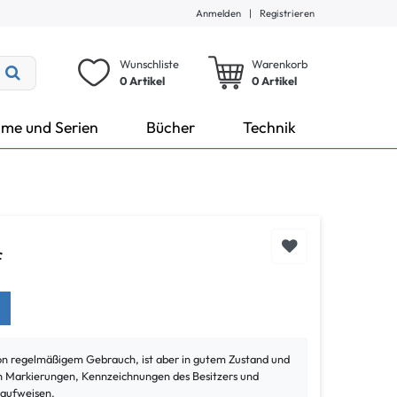
Anmelden
|
Registrieren
Wunschliste
Warenkorb
0 Artikel
0
Artikel
lme und Serien
Bücher
Technik
f
von regelmäßigem Gebrauch, ist aber in gutem Zustand und
ann Markierungen, Kennzeichnungen des Besitzers und
 aufweisen.